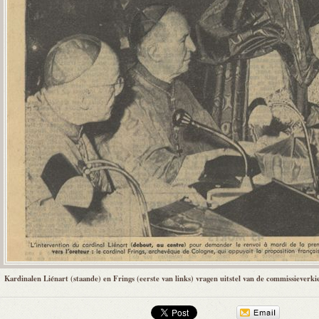
Kardinalen Liénart (staande) en Frings (eerste van links) vragen uitstel van de commissieverki