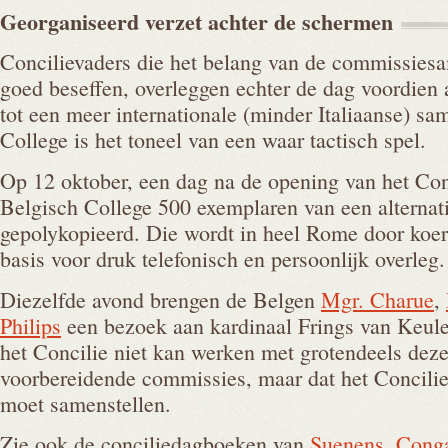
Georganiseerd verzet achter de
schermen
Concilievaders die het belang van de commissiesa
goed beseffen, overleggen echter de dag voordien
tot een meer internationale (minder Italiaanse) sa
College is het toneel van een waar tactisch spel.
Op 12 oktober, een dag na de opening van het Con
Belgisch College 500 exemplaren van een alternati
gepolykopieerd. Die wordt in heel Rome door koer
basis voor druk telefonisch en persoonlijk overleg.
Diezelfde avond brengen de Belgen
Mgr. Charue
,
Philips
een bezoek aan kardinaal Frings van Keule
het Concilie niet kan werken met grotendeels dezel
voorbereidende commissies, maar dat het Concilie
moet samenstellen.
Zie ook de conciliedagboeken van
Suenens
,
Cong