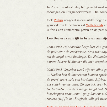
In Rome circuleert vlug het gerucht —al o
theologen en liturgiehervormers. Die zoude
Ook
Philips
reageert in een artikel tegen 
gemoederen te bedaren zal
Willebrands
ee
Alfrink een conferentie geven en de pers 
Leo Declerck schrijft in brieven aan zi
Het concilie heeft hier een g
23/09/1965
de paus over de eucharistie. Men was nog
om de nogal arme theologie. De Hollandse
waren. Iedere Hollander die men tegenkom
Verleden week zijn we allen g
29/09/1965
… Nadien heb ik interessant kunnen sprek
de privé-secretaris van kardinaal Alfrink. 
encycliek van de paus. Zij zijn ook zeer 
Nederlandse priesters aangeklaagd had. 
bisschoppen naar Rome zijn gekomen: iede
zusters (wij [in het Belgisch college] twee
Volg de brieven van Leo Declerck tijdens 