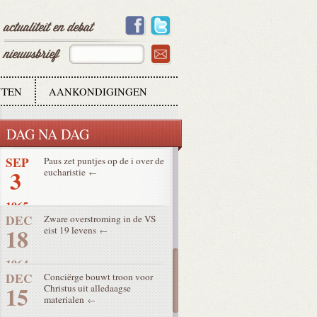
15
1965
SEP
Vurige pleidooien voor en
15
tegen godsdienstvrijheid
1965
TEN
AANKONDIGINGEN
SEP
Opening 4e zittijd met
14
gespannen verwachtingen en 2
verrassingen
DAG NA DAG
1965
SEP
Paus zet puntjes op de i over de
3
eucharistie
1965
DEC
Zware overstroming in de VS
18
eist 19 levens
1964
DEC
Conciërge bouwt troon voor
15
Christus uit alledaagse
materialen