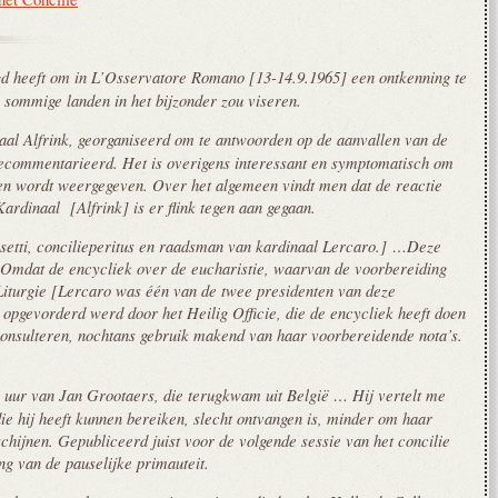
d heeft om in L’Osservatore Romano [13-14.9.1965] een ontkenning te
 sommige landen in het bijzonder zou viseren.
aal Alfrink, georganiseerd om te antwoorden op de aanvallen van de
 gecommentarieerd. Het is overigens interessant en symptomatisch om
den wordt weergegeven. Over het algemeen vindt men dat de reactie
Kardinaal [Alfrink] is er flink tegen aan gegaan.
setti, concilieperitus en raadsman van kardinaal Lercaro.] …Deze
 Omdat de encycliek over de eucharistie, waarvan de voorbereiding
iturgie [Lercaro was één van de twee presidenten van deze
opgevorderd werd door het Heilig Officie, die de encycliek heeft doen
onsulteren, nochtans gebruik makend van haar voorbereidende nota’s.
 uur van Jan Grootaers, die terugkwam uit België … Hij vertelt me
die hij heeft kunnen bereiken, slecht ontvangen is, minder om haar
hijnen. Gepubliceerd juist voor de volgende sessie van het concilie
ng van de pauselijke primauteit.