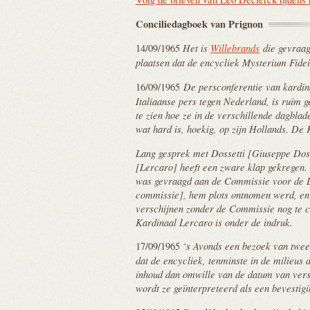
Conciliedagboek van
Prignon
Het is
Willebrands
die gevraag
14/09/1965
plaatsen dat de encycliek Mysterium Fidei
De persconferentie van kardin
16/09/1965
Italiaanse pers tegen Nederland, is ruim
te zien hoe ze in de verschillende dagbla
wat hard is, hoekig, op zijn Hollands. De 
Lang gesprek met Dossetti [Giuseppe Dos
[Lercaro] heeft een zware klap gekregen.
was gevraagd aan de Commissie voor de L
commissie], hem plots ontnomen werd, en 
verschijnen zonder de Commissie nog te c
Kardinaal Lercaro is onder de indruk.
‘s Avonds een bezoek van twee
17/09/1965
dat de encycliek, tenminste in de milieus 
inhoud dan omwille van de datum van versc
wordt ze geïnterpreteerd als een bevestigi