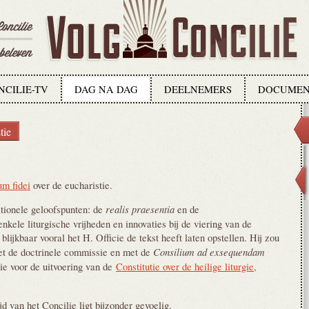
NCILIE-TV
DAG NA DAG
DEELNEMERS
DOCUMEN
tie
um fidei
over de eucharistie.
realis praesentia
itionele geloofspunten: de
en de
nkele liturgische vrijheden en innovaties bij de viering van de
blijkbaar vooral het H. Officie de tekst heeft laten opstellen. Hij zou
Consilium ad exsequendam
t de doctrinele commissie en met de
e voor de uitvoering van de
Constitutie over de heilige liturgie,
ijd van het Concilie ligt bijzonder gevoelig.