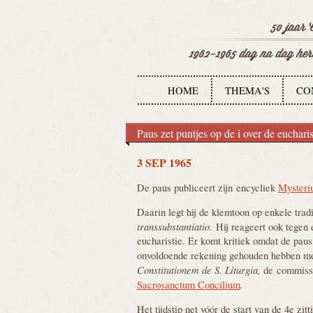
HOME
THEMA'S
CO
Paus zet puntjes op de i over de eucharis
3 SEP 1965
De paus publiceert zijn encycliek
Mysteri
Daarin legt hij de klemtoon op enkele trad
transsubstantiatio.
Hij reageert ook tegen e
eucharistie. Er komt kritiek omdat de paus 
onvoldoende rekening gehouden hebben me
Constitutionem de S. Liturgia,
de
commissi
.
Sacrosanctum Concilium
Het tijdstip net vóór de start van de 4e zitt