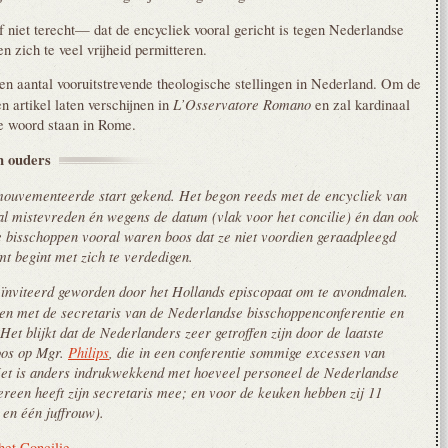
f niet terecht— dat de encycliek vooral gericht is tegen Nederlandse
n zich te veel vrijheid permitteren.
een aantal vooruitstrevende theologische stellingen in Nederland. Om de
L’Osservatore Romano
n artikel laten verschijnen in
en zal kardinaal
te woord staan in Rome.
jn
ouders
emouvementeerde start gekend. Het begon reeds met de encycliek van
al mistevreden én wegens de datum (vlak voor het concilie) én dan ook
 bisschoppen vooral waren boos dat ze niet voordien geraadpleegd
t begint met zich te verdedigen.
eïnviteerd geworden door het Hollands episcopaat om te avondmalen.
en met de secretaris van de Nederlandse bisschoppenconferentie en
Het blijkt dat de Nederlanders zeer getroffen zijn door de laatste
boos op Mgr.
Philips
, die in een conferentie sommige excessen van
Het is anders indrukwekkend met hoeveel personeel de Nederlandse
reen heeft zijn secretaris mee; en voor de keuken hebben zij 11
 en één juffrouw).
het Concilie