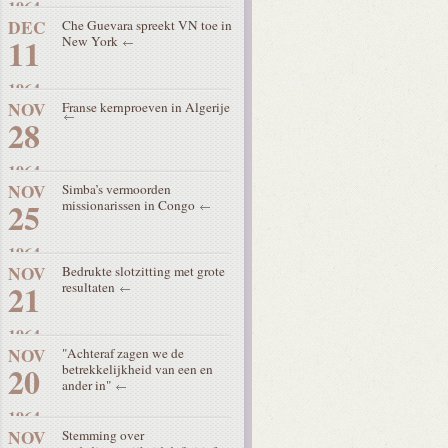
1964
DEC
Che Guevara spreekt VN toe in
11
New York
1964
NOV
Franse kernproeven in Algerije
28
1964
NOV
Simba’s vermoorden
25
missionarissen in Congo
1964
NOV
Bedrukte slotzitting met grote
21
resultaten
1964
NOV
"Achteraf zagen we de
20
betrekkelijkheid van een en
ander in"
1964
NOV
Stemming over