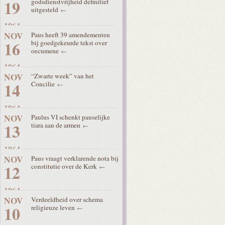
19
godsdienstvrijheid definitief
uitgesteld
1964
NOV
Paus heeft 39 amendementen
16
bij goedgekeurde tekst over
oecumene
1964
NOV
“Zwarte week” van het
14
Concilie
1964
NOV
Paulus VI schenkt pauselijke
13
tiara aan de armen
1964
NOV
Paus vraagt verklarende nota bij
12
constitutie over de Kerk
1964
NOV
Verdeeldheid over schema
10
religieuze leven