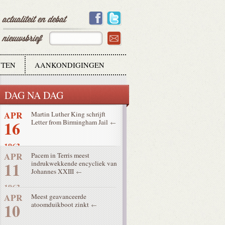
21
1963
MEI
Mgr. De Smedt door de paus
14
ontvangen gedurende 1:45 uur
1963
TEN
AANKONDIGINGEN
APR
Hotline verbindt Verenigde
20
Staten met Sovjet-Unie
DAG NA DAG
1963
APR
Martin Luther King schrijft
16
Letter from Birmingham Jail
1963
APR
Pacem in Terris meest
11
indrukwekkende encycliek van
Johannes XXIII
1963
APR
Meest geavanceerde
10
atoomduikboot zinkt