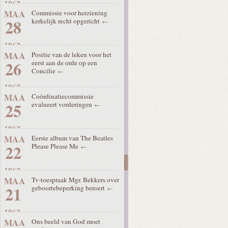
1963
MAA
Commissie voor herziening
28
kerkelijk recht opgericht
1963
MAA
Positie van de leken voor het
26
eerst aan de orde op een
Concilie
1963
MAA
Coördinatiecommissie
25
evalueert vorderingen
1963
MAA
Eerste album van The Beatles
22
Please Please Me
1963
MAA
Tv-toespraak Mgr. Bekkers over
21
geboortebeperking beroert
1963
MAA
Ons beeld van God moet