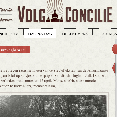
NCILIE-TV
DAG NA DAG
DEELNEMERS
DOCUMEN
 Birmingham Jail
verzet tegen racisme in een van de sleutelteksten van de Amerikaanse
 open brief op stukjes krantenpapier vanuit Birmingham Jail. Daar was
een verboden protestmars op 12 april. Mensen hebben een morele
wetten te breken, argumenteert King.