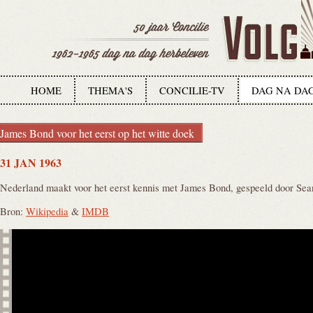
HOME
THEMA'S
CONCILIE-TV
DAG NA DA
James Bond voor het eerst op het witte doek
31 JAN 1963
Nederland maakt voor het eerst kennis met James Bond, gespeeld door Sea
Bron:
Wikipedia
&
IMDB