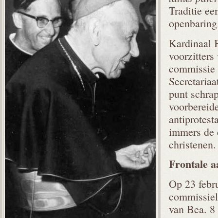
Traditie ee
openbaring 
Kardinaal 
voorzitter
commissie e
Secretariaa
punt schrap
voorbereid
antiprotest
immers de 
christenen.
Frontale
a
Op 23 febr
commissiel
van Bea. 8 