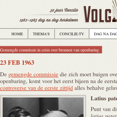
HOME
THEMA'S
CONCILIE-TV
DAG NA DA
Gemengde commissie in crisis over bronnen van openbaring
23 FEB 1963
De
gemengde commissie
die zich moet buigen ove
openbaring, komt voor het eerst bijeen na de eerste 
controverse van de eerste zittijd
alles behalve geluw
Latius
pat
Punt van di
latius patet