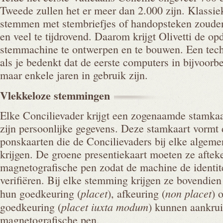
Tweede zullen het er meer dan 2.000 zijn. Klassi
stemmen met stembriefjes of handopsteken zouden
en veel te tijdrovend. Daarom krijgt Olivetti de o
stemmachine te ontwerpen en te bouwen. Een tech
als je bedenkt dat de eerste computers in bijvoorb
maar enkele jaren in gebruik zijn.
Vlekkeloze
stemmingen
Elke Concilievader krijgt een zogenaamde stamkaa
zijn persoonlijke gegevens. Deze stamkaart vormt 
ponskaarten die de Concilievaders bij elke algeme
krijgen. De groene presentiekaart moeten ze afte
magnetografische pen zodat de machine de identit
verifiëren. Bij elke stemming krijgen ze bovendie
placet
non placet
hun goedkeuring (
), afkeuring (
) 
placet iuxta modum
goedkeuring (
) kunnen aankru
magnetografische pen.