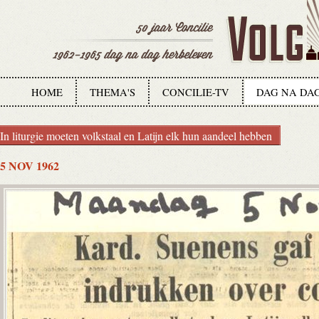
HOME
THEMA'S
CONCILIE-TV
DAG NA DA
In liturgie moeten volkstaal en Latijn elk hun aandeel hebben
5 NOV 1962