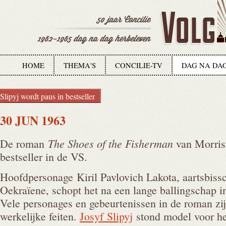
HOME
THEMA'S
CONCILIE-TV
DAG NA DA
Slipyj wordt paus in bestseller
30 JUN 1963
The Shoes of the Fisherman
De roman
van Morris
bestseller in de VS.
Hoofdpersonage Kiril Pavlovich Lakota, aartsbiss
Oekraïene, schopt het na een lange ballingschap in 
Vele personages en gebeurtenissen in de roman zij
werkelijke feiten.
Josyf Slipyj
stond model voor h