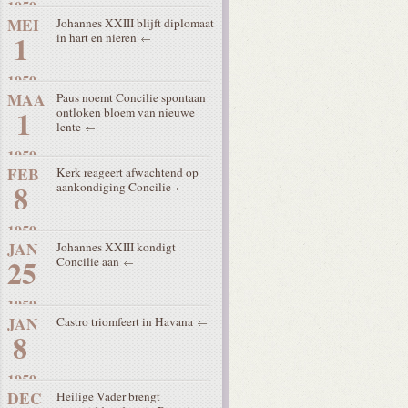
1959
MEI
Johannes XXIII blijft diplomaat
1
in hart en nieren
1959
MAA
Paus noemt Concilie spontaan
1
ontloken bloem van nieuwe
lente
1959
FEB
Kerk reageert afwachtend op
8
aankondiging Concilie
1959
JAN
Johannes XXIII kondigt
25
Concilie aan
1959
JAN
Castro triomfeert in Havana
8
1959
DEC
Heilige Vader brengt