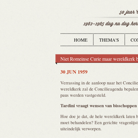
HOME
THEMA'S
CO
Niet Romeinse Curie maar wereldkerk b
30 JUN 1959
Verrassing in de aanloop naar het Concili
wereldkerk zal de Concilieagenda bepalen.
paus werden vastgesteld.
Tardini vraagt wensen van bisschoppen
Hoe doe je dat, de hele wereldkerk laten 
moet behandelen? Een gerichte vragenlijst
uiteindelijk verworpen.