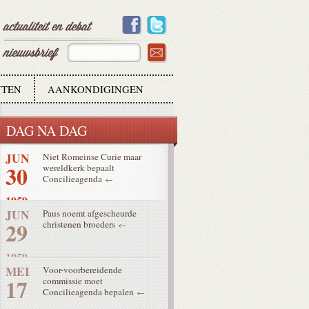
11
1959
JUL
Concilie krijgt naam: Tweede
17
Vaticaans Concilie of
Vaticanum II
1959
TEN
AANKONDIGINGEN
JUL
Oorlog in Vietnam
8
DAG NA DAG
1959
JUN
Niet Romeinse Curie maar
30
wereldkerk bepaalt
Concilieagenda
1959
JUN
Paus noemt afgescheurde
29
christenen broeders
1959
MEI
Voor-voorbereidende
17
commissie moet
Concilieagenda bepalen