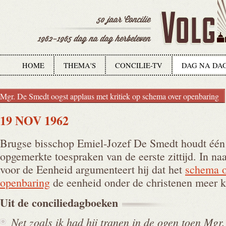
HOME
THEMA'S
CONCILIE-TV
DAG NA DA
Mgr. De Smedt oogst applaus met kritiek op schema over openbaring
19 NOV 1962
Brugse bisschop Emiel-Jozef De Smedt houdt één
opgemerkte toespraken van de eerste zittijd. In na
voor de Eenheid argumenteert hij dat het
schema o
openbaring
de eenheid onder de christenen meer 
Uit de
conciliedagboeken
Net zoals ik had hij tranen in de ogen toen Mg