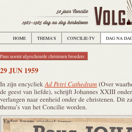
HOME
THEMA'S
CONCILIE-TV
DAG NA DA
Paus noemt afgescheurde christenen broeders
29 JUN 1959
Ad Petri Cathedram
In zijn encycliek
(Over waarhe
de geest van liefde), schrijft Johannes XXIII onde
verlangen naar eenheid onder de christenen. Dit za
thema’s van het Concilie worden.