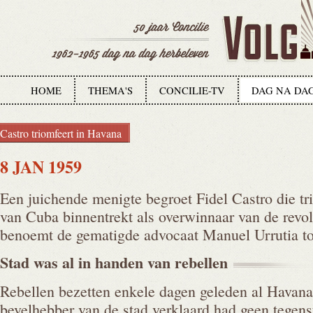
HOME
THEMA'S
CONCILIE-TV
DAG NA DA
Castro triomfeert in Havana
8 JAN 1959
Een juichende menigte begroet Fidel Castro die tr
van Cuba binnentrekt als overwinnaar van de revol
benoemt de gematigde advocaat Manuel Urrutia to
Stad was al in handen van
rebellen
Rebellen bezetten enkele dagen geleden al Havana,
bevelhebber van de stad verklaard had geen tegens