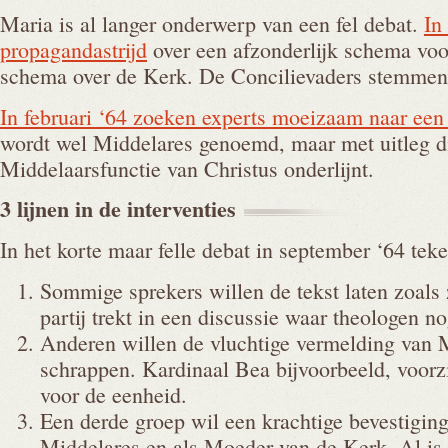
Maria is al langer onderwerp van een fel debat.
In
propagandastrijd
over een afzonderlijk schema voo
schema over de Kerk. De Concilievaders stemmen n
In februari ‘64 zoeken experts moeizaam naar ee
wordt wel Middelares genoemd, maar met uitleg d
Middelaarsfunctie van Christus onderlijnt.
3 lijnen in de
interventies
In het korte maar felle debat in september ‘64 teke
Sommige sprekers willen de tekst laten zoals 
partij trekt in een discussie waar theologen nog
Anderen willen de vluchtige vermelding van 
schrappen. Kardinaal Bea bijvoorbeeld, voorzi
voor de eenheid.
Een derde groep wil een krachtige bevestigin
Middelares en als Moeder van de Kerk. Al is