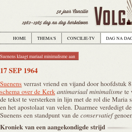
HOME
THEMA'S
CONCILIE-TV
DAG NA DA
Suenens klaagt mariaal minimalisme aan
17 SEP 1964
Suenens
verrast vriend en vijand door hoofdstuk 8
antimariaal minimalisme
schema over de Kerk
te 
de tekst te versterken in lijn met de rol die Maria 
en het apostolaat van velen. Daarmee verdedigt d
conservatief
Suenens een standpunt van de
genoem
Kroniek van een aangekondigde
strijd