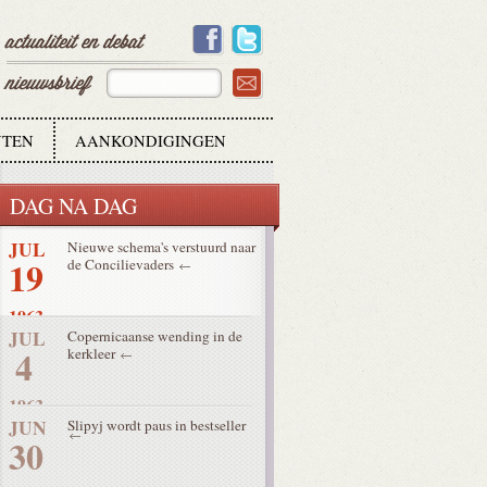
15
1963
SEP
4 moderatoren moeten Concilie
9
in goede banen leiden
1963
TEN
AANKONDIGINGEN
AUG
Grootste treinroof in Groot-
8
Brittannië
DAG NA DAG
1963
JUL
Nieuwe schema's verstuurd naar
19
de Concilievaders
1963
JUL
Copernicaanse wending in de
4
kerkleer
1963
JUN
Slipyj wordt paus in bestseller
30