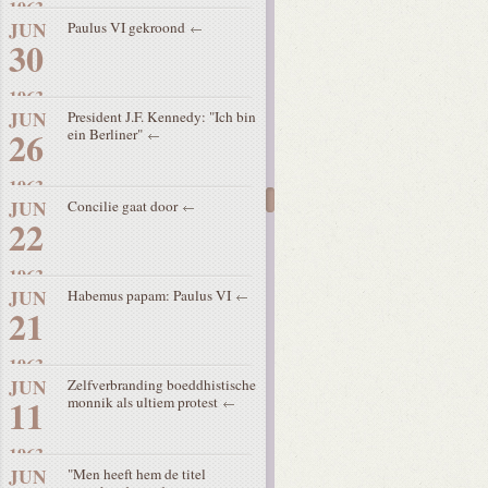
1963
JUN
Paulus VI gekroond
30
1963
JUN
President J.F. Kennedy: "Ich bin
26
ein Berliner"
1963
JUN
Concilie gaat door
22
1963
JUN
Habemus papam: Paulus VI
21
1963
JUN
Zelfverbranding boeddhistische
11
monnik als ultiem protest
1963
JUN
"Men heeft hem de titel