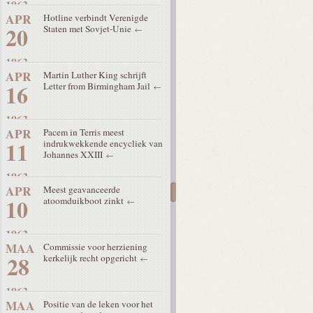
1963
APR
Hotline verbindt Verenigde
20
Staten met Sovjet-Unie
1963
APR
Martin Luther King schrijft
16
Letter from Birmingham Jail
1963
APR
Pacem in Terris meest
11
indrukwekkende encycliek van
Johannes XXIII
1963
APR
Meest geavanceerde
10
atoomduikboot zinkt
1963
MAA
Commissie voor herziening
28
kerkelijk recht opgericht
1963
MAA
Positie van de leken voor het