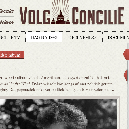
NCILIE-TV
DAG NA DAG
DEELNEMERS
DOCUMEN
ndste album
et tweede album van de Amerikaanse songwriter zal het bekendste
lowin' in the Wind
. Dylan wisselt love songs af met politiek getinte
ging. Dat popmuziek ook over politiek kan gaan is voor velen nieuw.