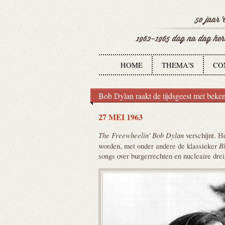
HOME
THEMA'S
CO
Bob Dylan raakt de tijdsgeest met beke
27 MEI 1963
The Freewheelin' Bob Dylan
verschijnt. H
B
worden, met onder andere de klassieker
songs over burgerrechten en nucleaire drei