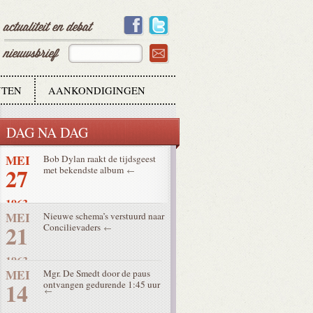
1
1963
MEI
"Geruchten over zijn opvolger
30
zijn reeds in de lucht"
1963
TEN
AANKONDIGINGEN
MEI
Toestand van de paus is kritiek
28
DAG NA DAG
1963
MEI
Bob Dylan raakt de tijdsgeest
27
met bekendste album
1963
MEI
Nieuwe schema’s verstuurd naar
21
Concilievaders
1963
MEI
Mgr. De Smedt door de paus
14
ontvangen gedurende 1:45 uur