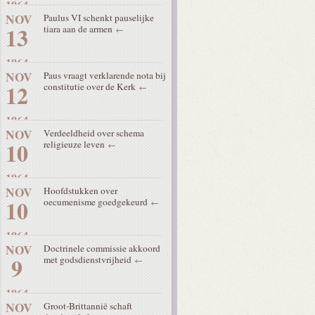
1964
NOV
Paulus VI schenkt pauselijke
13
tiara aan de armen
1964
NOV
Paus vraagt verklarende nota bij
12
constitutie over de Kerk
1964
NOV
Verdeeldheid over schema
10
religieuze leven
1964
NOV
Hoofdstukken over
10
oecumenisme goedgekeurd
1964
NOV
Doctrinele commissie akkoord
9
met godsdienstvrijheid
1964
NOV
Groot-Brittannië schaft