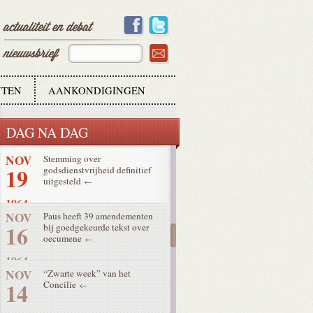
25
1964
NOV
Bedrukte slotzitting met grote
21
resultaten
1964
TEN
AANKONDIGINGEN
NOV
"Achteraf zagen we de
20
betrekkelijkheid van een en
ander in"
DAG NA DAG
1964
NOV
Stemming over
19
godsdienstvrijheid definitief
uitgesteld
1964
NOV
Paus heeft 39 amendementen
16
bij goedgekeurde tekst over
oecumene
1964
NOV
“Zwarte week” van het
14
Concilie