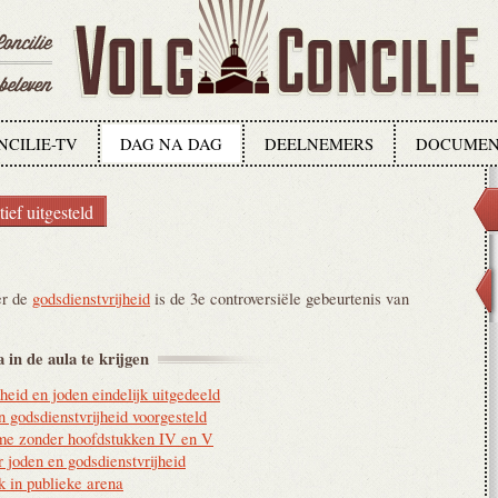
NCILIE-TV
DAG NA DAG
DEELNEMERS
DOCUMEN
ief uitgesteld
er de
godsdienstvrijheid
is de 3e controversiële gebeurtenis van
 in de aula te
krijgen
heid en joden eindelijk uitgedeeld
 godsdienstvrijheid voorgesteld
e zonder hoofdstukken IV en V
r joden en godsdienstvrijheid
k in publieke arena