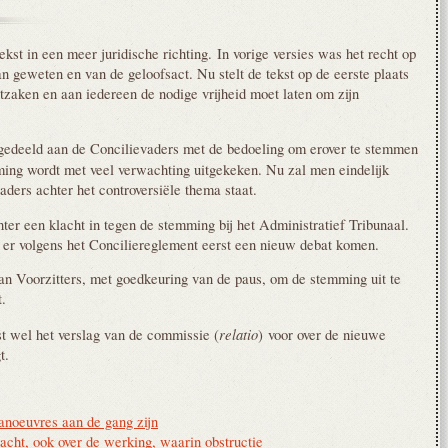
kst in een meer juridische richting. In vorige versies was het recht op
an geweten en van de geloofsact. Nu stelt de tekst op de eerste plaats
stzaken en aan iedereen de nodige vrijheid moet laten om zijn
gedeeld aan de Concilievaders met de bedoeling om erover te stemmen
ing wordt met veel verwachting uitgekeken. Nu zal men eindelijk
aders achter het controversiële thema staat.
ter een klacht in tegen de stemming bij het Administratief Tribunaal.
t er volgens het Conciliereglement eerst een nieuw debat komen.
an Voorzitters, met goedkeuring van de paus, om de stemming uit te
t.
relatio
t wel het verslag van de commissie (
) voor over de nieuwe
gt.
manoeuvres aan de gang zijn
acht, ook over de werking, waarin obstructie