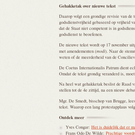
Gehakketak over nieuwe
tekst
Daarop volgt een grondige revisie van de te
godsdienstvrijheid gebaseerd op vrijheid v
dat de Staat niet competent is in godsdien
godsdienst te beoefenen.
De nieuwe tekst wordt op 17 november uit
modi
met amendementen (
). Naar de stemm
weten of de meerderheid van de Conciliev
De Coetus Internationalis Patrum dient ech
Omdat de tekst grondig veranderd is, moe
Na heel wat gehakketak beslist de Raad v
stellen tot de 4e zittijd, na een nieuw deba
Mgr. De Smedt, bisschop van Brugge, lees
tekst. Waarop een lang protestapplaus vol
Ontdek
meer
Yves Congar:
Het is duidelijk dat er 
Frans Odo De Wilde:
Prachtige voordr