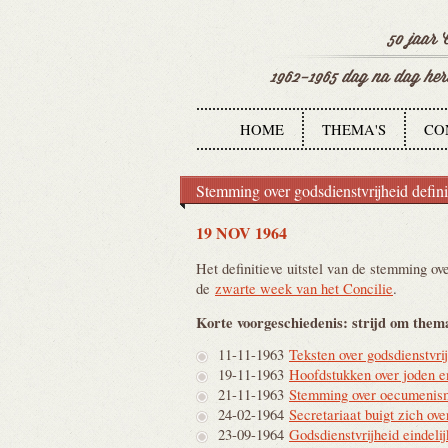
HOME
THEMA'S
CO
Stemming over godsdienstvrijheid definit
19 NOV 1964
Het definitieve uitstel van de stemming ov
de
zwarte week van het Concilie
.
Korte voorgeschiedenis: strijd om thema
11-11-1963
Teksten over godsdienstvrij
19-11-1963
Hoofdstukken over joden en
21-11-1963
Stemming over oecumenism
24-02-1964
Secretariaat buigt zich ove
23-09-1964
Godsdienstvrijheid eindelij