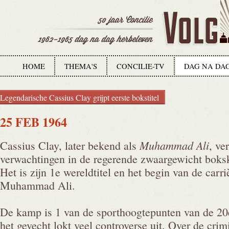
HOME
THEMA'S
CONCILIE-TV
DAG NA DA
Legendarische Cassius Clay grijpt eerste bokstitel
25 FEB 1964
Muhammad Ali
Cassius Clay, later bekend als
, ve
verwachtingen in de regerende zwaargewicht bok
Het is zijn 1e wereldtitel en het begin van de carr
Muhammad Ali.
De kamp is 1 van de sporthoogtepunten van de 20
het gevecht lokt veel controverse uit. Over de cr