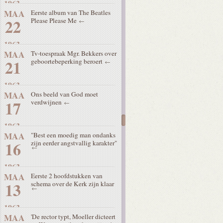
1963
MAA
Eerste album van The Beatles
22
Please Please Me
1963
MAA
Tv-toespraak Mgr. Bekkers over
21
geboortebeperking beroert
1963
MAA
Ons beeld van God moet
17
verdwijnen
1963
MAA
"Best een moedig man ondanks
16
zijn eerder angstvallig karakter"
1963
MAA
Eerste 2 hoofdstukken van
13
schema over de Kerk zijn klaar
1963
MAA
'De rector typt, Moeller dicteert