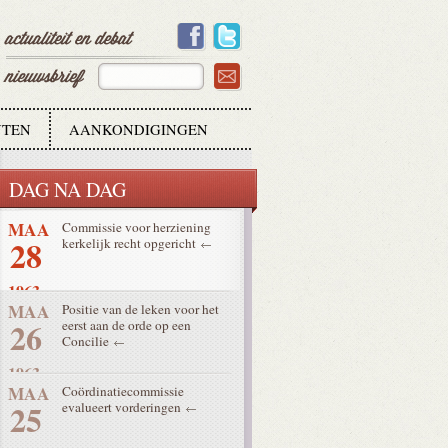
16
1963
APR
Pacem in Terris meest
11
indrukwekkende encycliek van
Johannes XXIII
1963
TEN
AANKONDIGINGEN
APR
Meest geavanceerde
10
atoomduikboot zinkt
DAG NA DAG
1963
MAA
Commissie voor herziening
28
kerkelijk recht opgericht
1963
MAA
Positie van de leken voor het
26
eerst aan de orde op een
Concilie
1963
MAA
Coördinatiecommissie
25
evalueert vorderingen