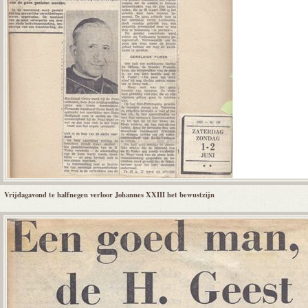
Vrijdagavond te halfnegen verloor Johannes XXIII het bewustzijn