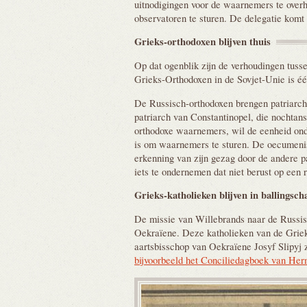
uitnodigingen voor de waarnemers te over
observatoren te sturen. De delegatie komt
Grieks-orthodoxen blijven
thuis
Op dat ogenblik zijn de verhoudingen tuss
Grieks-Orthodoxen in de Sovjet-Unie is éé
De Russisch-orthodoxen brengen patriarch
patriarch van Constantinopel, die nochtans
orthodoxe waarnemers, wil de eenheid onde
is om waarnemers te sturen. De oecumenis
erkenning van zijn gezag door de andere p
iets te ondernemen dat niet berust op een 
Grieks-katholieken blijven in
ballingsch
De missie van Willebrands naar de Russisc
Oekraïene. Deze katholieken van de Griek
aartsbisschop van Oekraïene Josyf Slipyj 
bijvoorbeeld het Conciliedagboek van Her