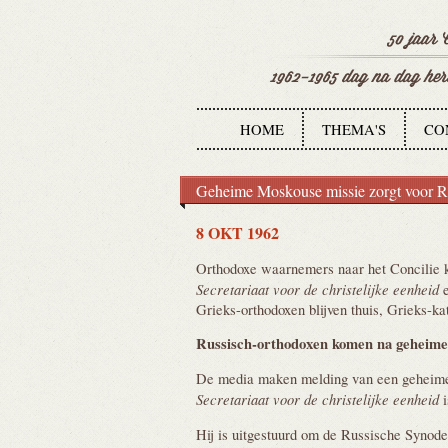
HOME
THEMA'S
CO
Geheime Moskouse missie zorgt voor R
8 OKT 1962
Orthodoxe waarnemers naar het Concilie kr
Secretariaat voor de christelijke eenheid
e
Grieks-orthodoxen blijven thuis, Grieks-kat
Russisch-orthodoxen komen na geheim
De media maken melding van een geheim
Secretariaat voor de christelijke eenheid
i
Hij is uitgestuurd om de Russische Synode