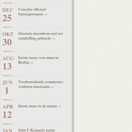
1962
DEC
Concilie officieel
25
bijeengeroepen
1961
OKT
Grootste atoombom ooit tot
30
ontploffing gebracht
1961
AUG
Eerste steen voor muur in
13
Berlijn
1961
JUN
Voorbereidende commissies
1
vorderen moeizaam
1961
APR
Eerste mens in de ruimte
12
1961
JAN
John F. Kennedy eerste