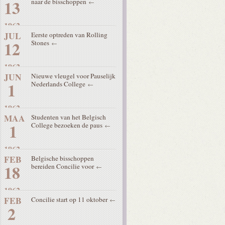
13
naar de bisschoppen
1962
JUL
Eerste optreden van Rolling
12
Stones
1962
JUN
Nieuwe vleugel voor Pauselijk
1
Nederlands College
1962
MAA
Studenten van het Belgisch
1
College bezoeken de paus
1962
FEB
Belgische bisschoppen
18
bereiden Concilie voor
1962
FEB
Concilie start op 11 oktober
2