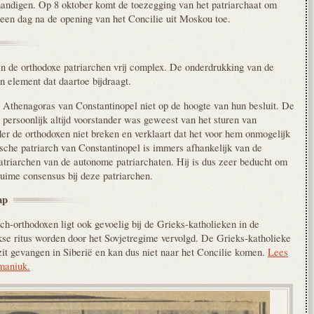
handigen. Op 8 oktober komt de toezegging van het patriarchaat om
 een dag na de opening van het Concilie uit Moskou toe.
en de orthodoxe patriarchen vrij complex. De onderdrukking van de
n element dat daartoe bijdraagt.
 Athenagoras van Constantinopel niet op de hoogte van hun besluit. De
 persoonlijk altijd voorstander was geweest van het sturen van
r de orthodoxen niet breken en verklaart dat het voor hem onmogelijk
che patriarch van Constantinopel is immers afhankelijk van de
atriarchen van de autonome patriarchaten. Hij is dus zeer beducht om
ruime consensus bij deze patriarchen.
ap
h-orthodoxen ligt ook gevoelig bij de Grieks-katholieken in de
se ritus worden door het Sovjetregime vervolgd. De Grieks-katholieke
zit gevangen in Siberië en kan dus niet naar het Concilie komen.
Lees
maniuk.