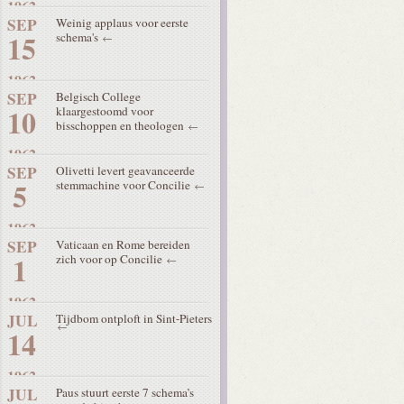
1962
SEP
Weinig applaus voor eerste
15
schema's
1962
SEP
Belgisch College
10
klaargestoomd voor
bisschoppen en theologen
1962
SEP
Olivetti levert geavanceerde
5
stemmachine voor Concilie
1962
SEP
Vaticaan en Rome bereiden
1
zich voor op Concilie
1962
JUL
Tijdbom ontploft in Sint-Pieters
14
1962
JUL
Paus stuurt eerste 7 schema’s