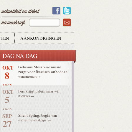
11
1962
OKT
Opening Concilie live op tv en
11
radio
1962
TEN
AANKONDIGINGEN
OKT
Wereldkerk op weg naar Rome
9
DAG NA DAG
1962
OKT
Geheime Moskouse missie
8
zorgt voor Russisch-orthodoxe
waarnemers
1962
OKT
Pers krijgt paleis maar wil
5
nieuws
1962
SEP
Silent Spring: begin van
27
milieubewustzijn