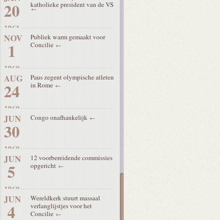
20
katholieke president van de VS
1961
NOV
Publiek warm gemaakt voor
1
Concilie
1960
AUG
Paus zegent olympische atleten
24
in Rome
1960
JUN
Congo onafhankelijk
30
1960
JUN
12 voorbereidende commissies
5
opgericht
1960
JUN
Wereldkerk stuurt massaal
4
verlanglijstjes voor het
Concilie