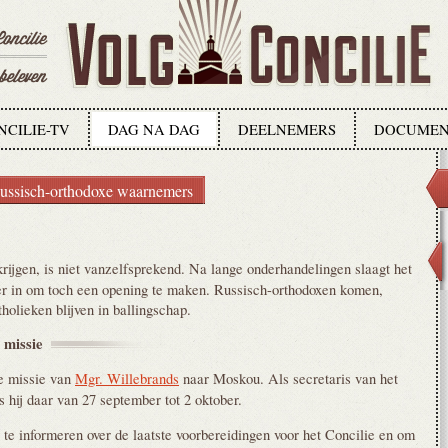
NCILIE-TV
DAG NA DAG
DEELNEMERS
DOCUMEN
ussisch-orthodoxe waarnemers
ijgen, is niet vanzelfsprekend. Na lange onderhandelingen slaagt het
r in om toch een opening te maken. Russisch-orthodoxen komen,
holieken blijven in ballingschap.
e
missie
e missie van
Mgr. Willebrands
naar Moskou. Als secretaris van het
s hij daar van 27 september tot 2 oktober.
 te informeren over de laatste voorbereidingen voor het Concilie en om