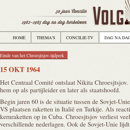
HOME
THEMA'S
CONCILIE-TV
DAG NA DA
Einde van het Chroesjtsjov-tijdperk
15 OKT 1964
Het Centraal Comité ontslaat Nikita Chroesjtsjov.
hem op als partijleider en later als staatshoofd.
Begin jaren 60 is de situatie tussen de Sovjet-Un
VS plaatsen raketten in Italië en Turkije. Als react
kernraketten op in Cuba. Chroesjtsjov verliest vee
verschillende nederlagen. Ook de Sovjet-Unie lijdt