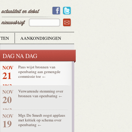
24
1962
NOV
Media ontspanningsthema voor
23
Concilievaders
1962
TEN
AANKONDIGINGEN
NOV
Schema over
23
communicatiemiddelen voldoet
niet geheel
DAG NA DAG
1962
NOV
Paus wijst bronnen van
21
openbaring aan gemengde
commissie toe
1962
NOV
Verwarrende stemming over
20
bronnen van openbaring
1962
NOV
Mgr. De Smedt oogst applaus
19
met kritiek op schema over
openbaring