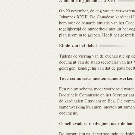
Audiëntie bij Johannes
XXIII
Op 20 november, de dag van de verwarren
Johannes XXIII. De Canadese kardinaal Lé
hem over de benarde situatie van het Conc
tegelijkertijd de minderheid niet uit het o
plan is om in te grijpen. Heeft het gespr
Einde van het
debat
Tijdens de viering van de eucharistie op d
document van de staatssecretaris van het V
gekregen, kondigt hij aan dat de paus heef
Twee commissies moeten
samenwerken
Een nieuw schema moet voorbereid worden
Doctrinele Commissie en het Secretariaa
de kardinalen Ottaviani en Bea. De commiss
samenwerking kwamen, moeten nu samenwe
oecumene.
Concilievaders verdwijnen naar de
bar
De toespraken na de verrassende mededeli