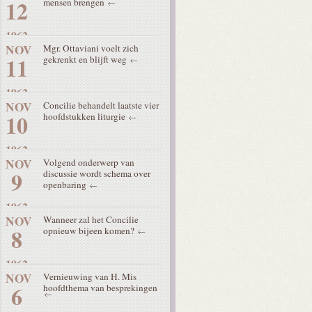
12
mensen brengen
1962
NOV
Mgr. Ottaviani voelt zich
11
gekrenkt en blijft weg
1962
NOV
Concilie behandelt laatste vier
10
hoofdstukken liturgie
1962
NOV
Volgend onderwerp van
9
discussie wordt schema over
openbaring
1962
NOV
Wanneer zal het Concilie
8
opnieuw bijeen komen?
1962
NOV
Vernieuwing van H. Mis
6
hoofdthema van besprekingen