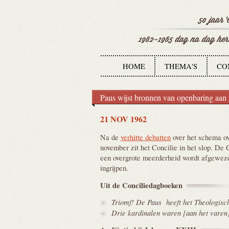
HOME
THEMA'S
CO
Paus wijst bronnen van openbaring aa
21 NOV 1962
Na de
verhitte debatten
over het schema ov
november zit het Concilie in het slop. De
een overgrote meerderheid wordt afgeweze
ingrijpen.
Uit de
Conciliedagboeken
Triomf! De Paus heeft het Theologisc
Drie kardinalen waren [aan het varen]