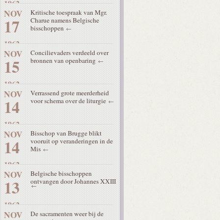
1962
NOV
Kritische toespraak van Mgr.
17
Charue namens Belgische
bisschoppen
1962
NOV
Concilievaders verdeeld over
15
bronnen van openbaring
1962
NOV
Verrassend grote meerderheid
14
voor schema over de liturgie
1962
NOV
Bisschop van Brugge blikt
14
vooruit op veranderingen in de
Mis
1962
NOV
Belgische bisschoppen
13
ontvangen door Johannes XXIII
1962
NOV
De sacramenten weer bij de