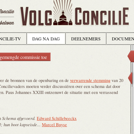
NCILIE-TV
DAG NA DAG
DEELNEMERS
DOCUMEN
n gemengde commissie toe
er de bronnen van de openbaring en de
verwarrende stemming
van 20
 Concilievaders moeten verder discussiëren over een schema dat door
n. Paus Johannes XXIII ontzenuwt de situatie met een verrassend
h Schema afgevoerd.
Edward Schillebeeckx
; hun boot kapseisde...
Marcel Buyse