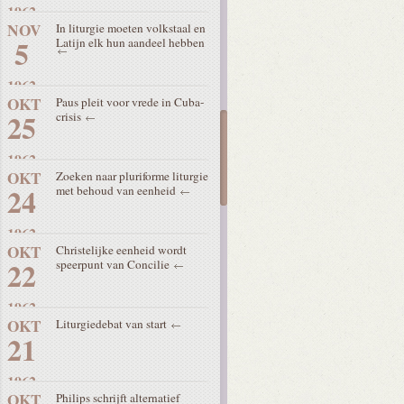
1962
NOV
In liturgie moeten volkstaal en
5
Latijn elk hun aandeel hebben
1962
OKT
Paus pleit voor vrede in Cuba-
25
crisis
1962
OKT
Zoeken naar pluriforme liturgie
24
met behoud van eenheid
1962
OKT
Christelijke eenheid wordt
22
speerpunt van Concilie
1962
OKT
Liturgiedebat van start
21
1962
OKT
Philips schrijft alternatief