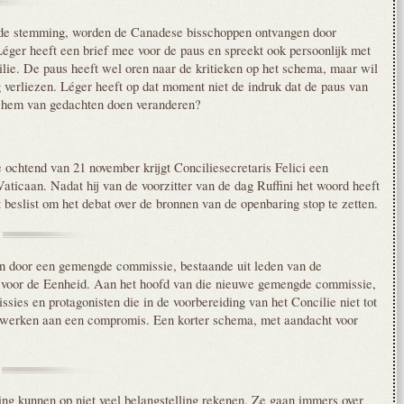
de stemming, worden de Canadese bisschoppen ontvangen door
ger heeft een brief mee voor de paus en spreekt ook persoonlijk met
ilie. De paus heeft wel oren naar de kritieken op het schema, maar wil
og verliezen. Léger heeft op dat moment niet de indruk dat de paus van
ek hem van gedachten doen veranderen?
e ochtend van 21 november krijgt Conciliesecretaris Felici een
aticaan. Nadat hij van de voorzitter van de dag Ruffini het woord heeft
t beslist om het debat over de bronnen van de openbaring stop te zetten.
 door een gemengde commissie, bestaande uit leden van de
t voor de Eenheid. Aan het hoofd van die nieuwe gemengde commissie,
ies en protagonisten die in de voorbereiding van het Concilie niet tot
rken aan een compromis. Een korter schema, met aandacht voor
ng kunnen op niet veel belangstelling rekenen. Ze gaan immers over