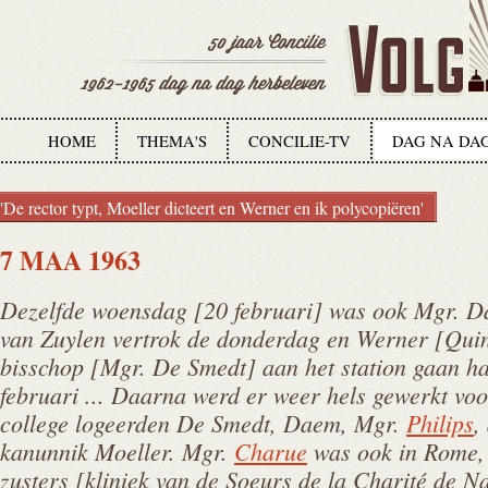
HOME
THEMA'S
CONCILIE-TV
DAG NA DA
'De rector typt, Moeller dicteert en Werner en ik polycopiëren'
7 MAA 1963
Dezelfde woensdag [20 februari] was ook Mgr. 
van Zuylen vertrok de donderdag en Werner [Quint
bisschop [Mgr. De Smedt] aan het station gaan ha
februari ... Daarna werd er weer hels gewerkt voor
college logeerden De Smedt, Daem, Mgr.
Philips
,
kanunnik Moeller. Mgr.
Charue
was ook in Rome, 
zusters [kliniek van de Soeurs de la Charité de 