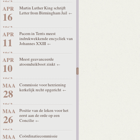
1963
APR
Martin Luther King schrijft
16
Letter from Birmingham Jail
1963
APR
Pacem in Terris meest
11
indrukwekkende encycliek van
Johannes XXIII
1963
APR
Meest geavanceerde
10
atoomduikboot zinkt
1963
MAA
Commissie voor herziening
28
kerkelijk recht opgericht
1963
MAA
Positie van de leken voor het
26
eerst aan de orde op een
Concilie
1963
MAA
Coördinatiecommissie