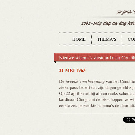
HOME
THEMA'S
CO
Nieuwe schema’s verstuurd naar Concil
21 MEI 1963
tweede voorbereiding
De
van het Concilie
zieke paus beseft dat zijn dagen geteld zi
Op 22 april keurt hij al een reeks schema'
kardinaal Cicognani de bisschoppen verwit
eerste zes herwerkte schema's de deur uit