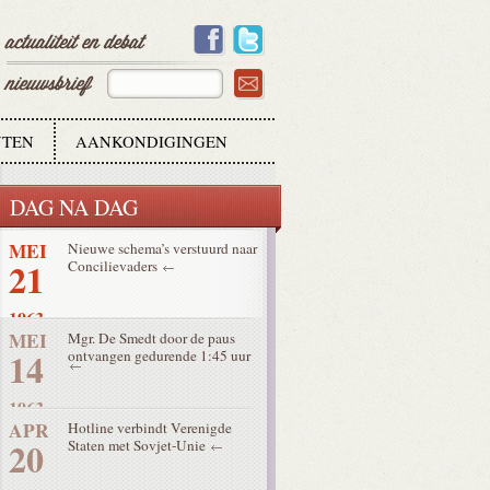
30
1963
MEI
Toestand van de paus is kritiek
28
1963
TEN
AANKONDIGINGEN
MEI
Bob Dylan raakt de tijdsgeest
27
met bekendste album
DAG NA DAG
1963
MEI
Nieuwe schema’s verstuurd naar
21
Concilievaders
1963
MEI
Mgr. De Smedt door de paus
14
ontvangen gedurende 1:45 uur
1963
APR
Hotline verbindt Verenigde
20
Staten met Sovjet-Unie