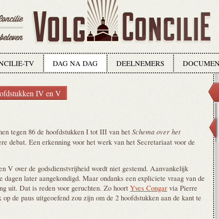
NCILIE-TV
DAG NA DAG
DEELNEMERS
DOCUMEN
ofdstukken IV en V
Schema over het
n tegen 86 de hoofdstukken I tot III van het
ere debat. Een erkenning voor het werk van het Secretariaat voor de
n V over de godsdienstvrijheid wordt niet gestemd. Aanvankelijk
le dagen later aangekondigd. Maar ondanks een expliciete vraag van de
g uit. Dat is reden voor geruchten. Zo hoort
Yves Congar
via Pierre
 op de paus uitgeoefend zou zijn om de 2 hoofdstukken aan de kant te