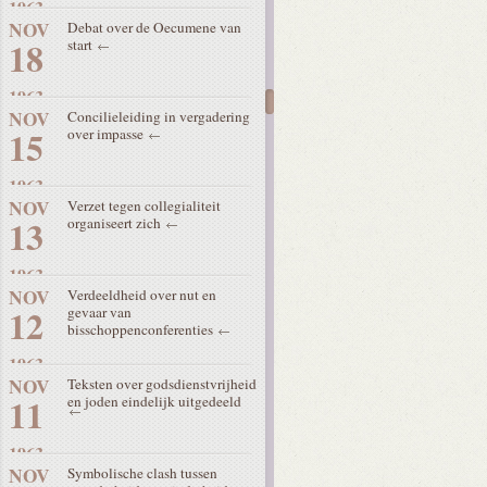
1963
NOV
Debat over de Oecumene van
18
start
1963
NOV
Concilieleiding in vergadering
15
over impasse
1963
NOV
Verzet tegen collegialiteit
13
organiseert zich
1963
NOV
Verdeeldheid over nut en
12
gevaar van
bisschoppenconferenties
1963
NOV
Teksten over godsdienstvrijheid
11
en joden eindelijk uitgedeeld
1963
NOV
Symbolische clash tussen