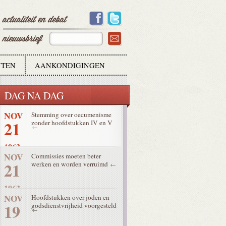
25
communicatiemiddelen
1963
NOV
President John F. Kennedy
22
vermoord in Dallas
1963
TEN
AANKONDIGINGEN
NOV
Schema over de liturgie finaal
22
goedgekeurd
DAG NA DAG
1963
NOV
Stemming over oecumenisme
21
zonder hoofdstukken IV en V
1963
NOV
Commissies moeten beter
21
werken en worden verruimd
1963
NOV
Hoofdstukken over joden en
19
godsdienstvrijheid voorgesteld