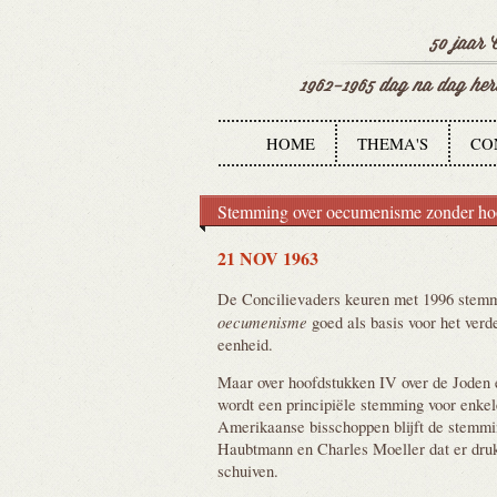
HOME
THEMA'S
CO
Stemming over oecumenisme zonder ho
21 NOV 1963
De Concilievaders keuren met 1996 stemme
oecumenisme
goed als basis voor het verd
eenheid.
Maar over hoofdstukken IV over de Joden e
wordt een principiële stemming voor enke
Amerikaanse bisschoppen blijft de stemmin
Haubtmann en Charles Moeller dat er druk
schuiven.