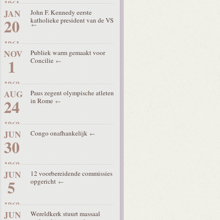
1961
JAN
John F. Kennedy eerste
20
katholieke president van de VS
1961
NOV
Publiek warm gemaakt voor
1
Concilie
1960
AUG
Paus zegent olympische atleten
24
in Rome
1960
JUN
Congo onafhankelijk
30
1960
JUN
12 voorbereidende commissies
5
opgericht
1960
JUN
Wereldkerk stuurt massaal