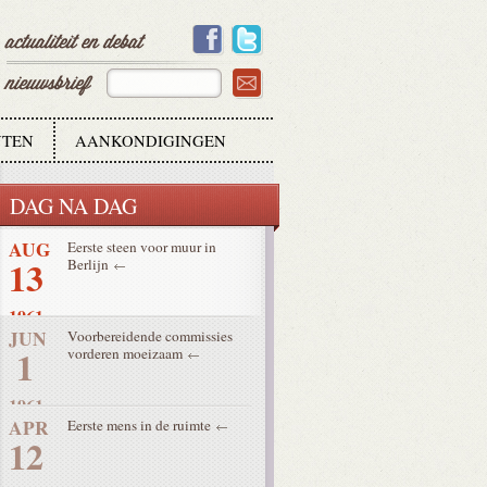
2
1962
DEC
Concilie officieel
25
bijeengeroepen
1961
TEN
AANKONDIGINGEN
OKT
Grootste atoombom ooit tot
30
ontploffing gebracht
DAG NA DAG
1961
AUG
Eerste steen voor muur in
13
Berlijn
1961
JUN
Voorbereidende commissies
1
vorderen moeizaam
1961
APR
Eerste mens in de ruimte
12