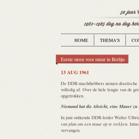
HOME
THEMA'S
CO
Eerste steen voor muur in Berlijn
13 AUG 1961
De DDR-machthebbers nemen drastische ma
volledig af. Over de hele lengte van de g
opgetrokken.
Niemand hat die Absicht, eine Mauer zu
In juni ontkende DDR-leider Walter Ulbric
van plan om een muur op te trekken
. Intu
vervangen.