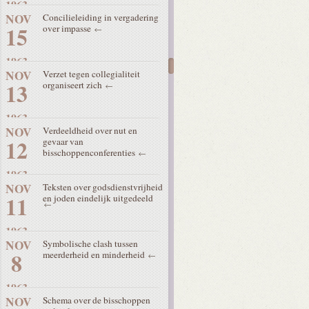
1963
NOV
Concilieleiding in vergadering
15
over impasse
1963
NOV
Verzet tegen collegialiteit
13
organiseert zich
1963
NOV
Verdeeldheid over nut en
12
gevaar van
bisschoppenconferenties
1963
NOV
Teksten over godsdienstvrijheid
11
en joden eindelijk uitgedeeld
1963
NOV
Symbolische clash tussen
8
meerderheid en minderheid
1963
NOV
Schema over de bisschoppen