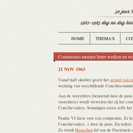
HOME
THEMA'S
CO
Commissies moeten beter werken en wo
21 NOV 1963
Vanaf half oktober groeit het
gevoel van m
werking van verschillende Conciliecommis
Aan de voorzitters (benoemd door de paus
voorzitters) wordt verweten dat zij het co
Concilievaders. Sommigen eisen zelfs het
Paulus VI kiest voor een compromis. Er k
Concilievaders, 1 door de paus. En iedere 
Zo wordt
Heuschen
lid van de Doctrinele