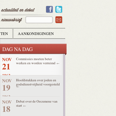
22
1963
NOV
Schema over de liturgie finaal
22
goedgekeurd
1963
TEN
AANKONDIGINGEN
NOV
Stemming over oecumenisme
21
zonder hoofdstukken IV en V
DAG NA DAG
1963
NOV
Commissies moeten beter
21
werken en worden verruimd
1963
NOV
Hoofdstukken over joden en
19
godsdienstvrijheid voorgesteld
1963
NOV
Debat over de Oecumene van
18
start