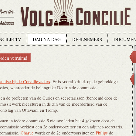
NCILIE-TV
DAG NA DAG
DEELNEMERS
DOCUMEN
rden verruimd
alaise bij de Concilievaders
. Er is vooral kritiek op de gebrekkige
sies, waaronder de belangrijke Doctrinele commissie.
 en de prefecten van de Curie) en secretarissen (benoemd door de
mmissiewerk niet sturen in de zin van de meerderheid van de
 ontslag van Ottaviani en Tromp.
omen in iedere commissie 5 nieuwe leden bij: 4 gekozen door de
commissie verkiest een 2e ondervoorzitter en een adjunct-secretaris.
 commissie,
Charue
wordt er de 2e ondervoorzitter en
Philips
de