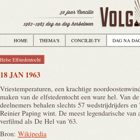
HOME
THEMA'S
CONCILIE-TV
DAG NA DA
Helse Elfstedentocht
18 JAN 1963
Vriestemperaturen, een krachtige noordoostenwi
maken van de elfstedentocht een ware hel. Van d
deelnemers behalen slechts 57 wedstrijdrijders en 7
Reinier Paping wint. De meest legendarische van a
verfilmd als De Hel van '63.
Bron:
Wikipedia