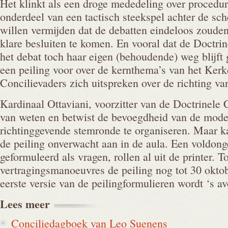
Het klinkt als een droge mededeling over procedure
onderdeel van een tactisch steekspel achter de s
willen vermijden dat de debatten eindeloos zoude
klare besluiten te komen. En vooral dat de Doctr
het debat toch haar eigen (behoudende) weg blijft
een peiling voor over de kernthema’s van het Ker
Concilievaders zich uitspreken over de richting va
Kardinaal Ottaviani, voorzitter van de Doctrinele 
van weten en betwist de bevoegdheid van de mod
richtinggevende stemronde te organiseren. Maar k
de peiling onverwacht aan in de aula. Een voldonge
geformuleerd als vragen, rollen al uit de printer. 
vertragingsmanoeuvres de peiling nog tot 30 okto
eerste versie van de peilingformulieren wordt ‘s a
Lees
meer
Conciliedagboek van Leo Suenens