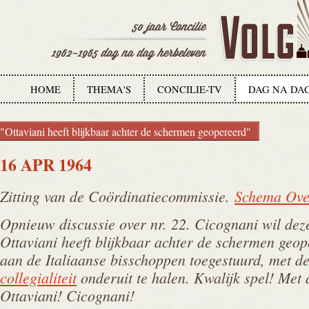
HOME
THEMA'S
CONCILIE-TV
DAG NA DA
"Ottaviani heeft blijkbaar achter de schermen geopereerd"
16 APR 1964
Zitting van de Coördinatiecommissie.
Schema Ove
Opnieuw discussie over nr. 22. Cicognani wil dez
Ottaviani heeft blijkbaar achter de schermen geop
aan de Italiaanse bisschoppen toegestuurd, met d
collegialiteit
onderuit te halen. Kwalijk spel! Met 
Ottaviani! Cicognani!