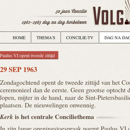
HOME
THEMA'S
CONCILIE-TV
DAG NA DA
Paulus VI opent tweede zittijd
29 SEP 1963
Zondagochtend opent de tweede zittijd van het Co
ceremonieel dan de eerste. Geen grootse optocht 
lopen, mijter in de hand, naar de Sint-Pietersbasi
plaatsen. De nieuwelingen onwennig.
is het centrale
Conciliethema
Kerk
In zijn lange openingstoespraak noemt Paulus VI d