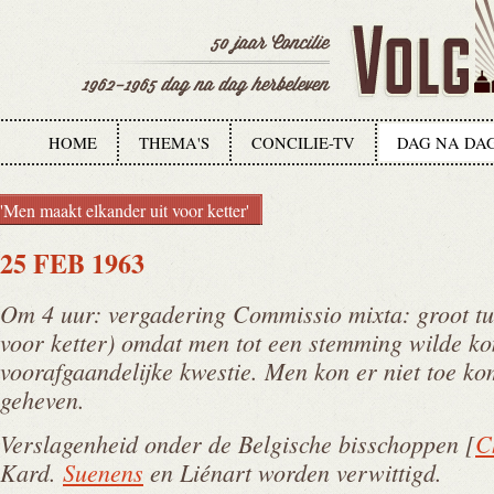
HOME
THEMA'S
CONCILIE-TV
DAG NA DA
'Men maakt elkander uit voor ketter'
25 FEB 1963
Om 4 uur: vergadering Commissio mixta: groot tu
voor ketter) omdat men tot een stemming wilde k
voorafgaandelijke kwestie. Men kon er niet toe ko
geheven.
Verslagenheid onder de Belgische bisschoppen [
C
Kard.
Suenens
en Liénart worden verwittigd.