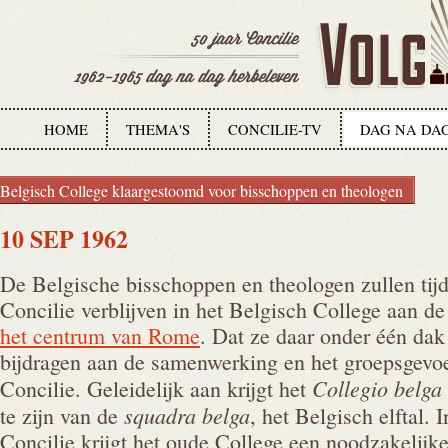
HOME
THEMA'S
CONCILIE-TV
DAG NA DA
Belgisch College klaargestoomd voor bisschoppen en theologen
10 SEP 1962
De Belgische bisschoppen en theologen zullen tijde
Concilie verblijven in het Belgisch College aan d
het centrum van Rome
. Dat ze daar onder één dak
bijdragen aan de samenwerking en het groepsgevoe
Collegio belga
Concilie. Geleidelijk aan krijgt het
squadra belga
te zijn van de
, het Belgisch elftal. 
Concilie krijgt het oude College een noodzakelijk