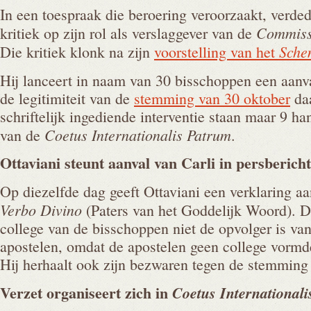
In een toespraak die beroering veroorzaakt, verded
Commissi
kritiek op zijn rol als verslaggever van de
Sche
Die kritiek klonk na zijn
voorstelling van het
Hij lanceert in naam van 30 bisschoppen een aanv
de legitimiteit van de
stemming van 30 oktober
daa
schriftelijk ingediende interventie staan maar 9 ha
Coetus Internationalis Patrum
van de
.
Ottaviani steunt aanval van Carli in
persbericht
Op diezelfde dag geeft Ottaviani een verklaring a
Verbo Divino
(Paters van het Goddelijk Woord). Daa
college van de bisschoppen niet de opvolger is van
apostelen, omdat de apostelen geen college vormde
Hij herhaalt ook zijn bezwaren tegen de stemming
Verzet organiseert zich in
Coetus International