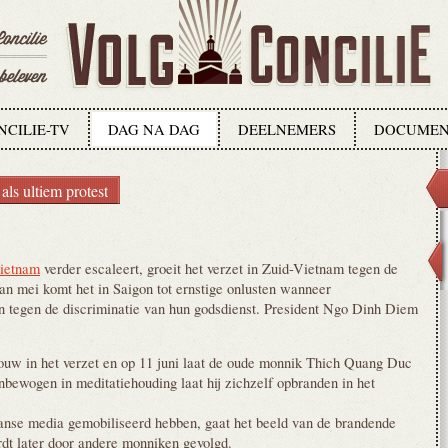
NCILIE-TV
DAG NA DAG
DEELNEMERS
DOCUMEN
ls ultiem protest
Vietnam
verder escaleert, groeit het verzet in Zuid-Vietnam tegen de
n mei komt het in Saigon tot ernstige onlusten wanneer
n tegen de discriminatie van hun godsdienst. President Ngo Dinh Diem
uw in het verzet en op 11 juni laat de oude monnik Thich Quang Duc
nbewogen in meditatiehouding laat hij zichzelf opbranden in het
nse media gemobiliseerd hebben, gaat het beeld van de brandende
dt later door andere monniken gevolgd.