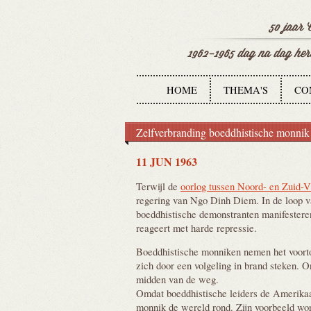
HOME
THEMA'S
CO
Zelfverbranding boeddhistische monnik a
11 JUN 1963
Terwijl de
oorlog tussen Noord- en Zuid-
regering van Ngo Dinh Diem. In de loop va
boeddhistische demonstranten manifestere
reageert met harde repressie.
Boeddhistische monniken nemen het voorto
zich door een volgeling in brand steken. O
midden van de weg.
Omdat boeddhistische leiders de Amerikaa
monnik de wereld rond. Zijn voorbeeld wor