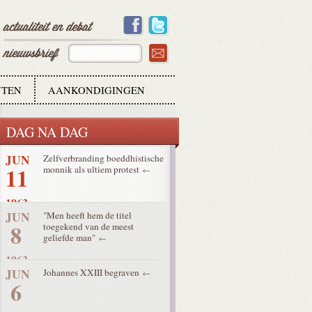
26
1963
JUN
Concilie gaat door
22
1963
TEN
AANKONDIGINGEN
JUN
Habemus papam: Paulus VI
21
DAG NA DAG
1963
JUN
Zelfverbranding boeddhistische
11
monnik als ultiem protest
1963
JUN
"Men heeft hem de titel
8
toegekend van de meest
geliefde man"
1963
JUN
Johannes XXIII begraven
6