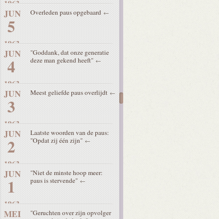
1963
JUN
Overleden paus opgebaard
5
1963
JUN
"Goddank, dat onze generatie
4
deze man gekend heeft"
1963
JUN
Meest geliefde paus overlijdt
3
1963
JUN
Laatste woorden van de paus:
2
"Opdat zij één zijn"
1963
JUN
"Niet de minste hoop meer:
1
paus is stervende"
1963
MEI
"Geruchten over zijn opvolger