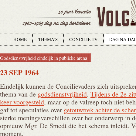
HOME
THEMA'S
CONCILIE-TV
DAG NA DA
Godsdienstvrijheid eindelijk in publieke arena
23 SEP 1964
Eindelijk kunnen de Concilievaders zich uitspreken
thema van de
godsdienstvrijheid
.
Tijdens de 2e zit
keer voorgesteld
, maar op de valreep toch niet be
gaf tot speculaties over
getouwtrek achter de sche
sterke meningsverschillen over het onderwerp in d
opnieuw Mgr. De Smedt die het schema inleidt. Vo
moment.