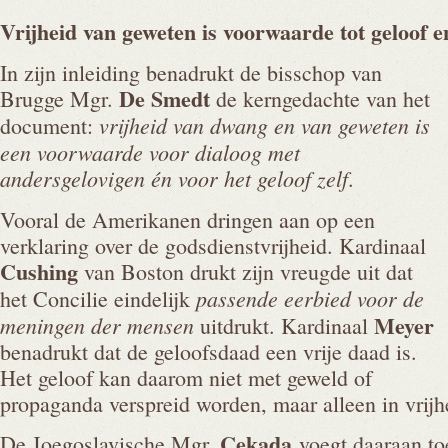
Vrijheid van geweten is voorwaarde tot geloof 
In zijn inleiding benadrukt de bisschop van
De Smedt
Brugge Mgr.
de kerngedachte van het
vrijheid van dwang en van geweten is
document:
een voorwaarde voor dialoog met
andersgelovigen én voor het geloof zelf
.
Vooral de Amerikanen dringen aan op een
verklaring over de godsdienstvrijheid. Kardinaal
Cushing
van Boston drukt zijn vreugde uit dat
passende eerbied voor de
het Concilie eindelijk
Meyer
meningen der mensen
uitdrukt. Kardinaal
benadrukt dat de geloofsdaad een vrije daad is.
Het geloof kan daarom niet met geweld of
propaganda verspreid worden, maar alleen in vrijh
Cekada
De Joegoslavische Mgr.
voegt daaraan toe