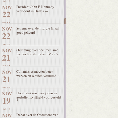
1963
NOV
President John F. Kennedy
22
vermoord in Dallas
1963
NOV
Schema over de liturgie finaal
22
goedgekeurd
1963
NOV
Stemming over oecumenisme
21
zonder hoofdstukken IV en V
1963
NOV
Commissies moeten beter
21
werken en worden verruimd
1963
NOV
Hoofdstukken over joden en
19
godsdienstvrijheid voorgesteld
1963
NOV
Debat over de Oecumene van