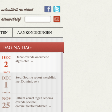
27
1963
DEC
Kenia eindelijk onafhankelijk
12
1963
TEN
AANKONDIGINGEN
DEC
Eerste Concilieresultaten
4
tijdens afsluiting 2e zittijd
DAG NA DAG
1963
DEC
Debat over de oecumene
2
afgesloten
1963
DEC
Sœur Sourire scoort wereldhit
1
met Dominique
1963
NOV
Ultiem verzet tegen schema
25
over de sociale
communicatiemiddelen