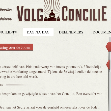
NCILIE-TV
DAG NA DAG
DEELNEMERS
DOCUMEN
aring over de Joden
de eerste helft van 1964 onderwerp van intens getouwtrek. Uiteindelijk
gezwakte verklaring toegestuurd. Tijdens de 3e zittijd zullen de meeste
ring in ere hersteld wordt.
els
t besproken en gewijzigde teksten van het Concilie. Een overzicht van
ea van het Secretariaat voor de eenheid om een tekst over de Joden