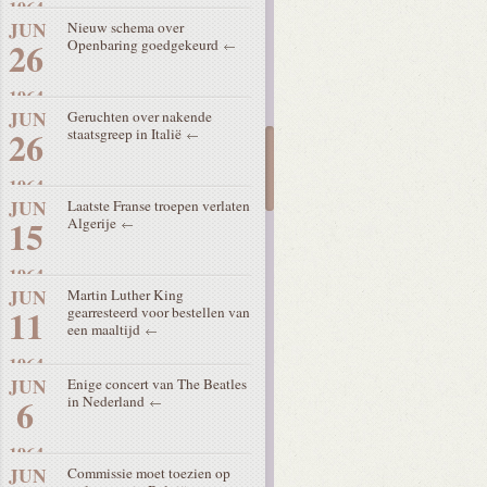
1964
JUN
Nieuw schema over
26
Openbaring goedgekeurd
1964
JUN
Geruchten over nakende
26
staatsgreep in Italië
1964
JUN
Laatste Franse troepen verlaten
15
Algerije
1964
JUN
Martin Luther King
11
gearresteerd voor bestellen van
een maaltijd
1964
JUN
Enige concert van The Beatles
6
in Nederland
1964
JUN
Commissie moet toezien op