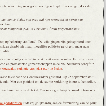
iciete verwijzing naar godsmoord geschrapt en vervangen door de
 dat aan de Joden van onze tijd niet toegerekend wordt wat
angedaan.
orum temporum quae in Passione Christi perpetrata sunt
oop op bekering van Israël. De wijzigingen zijn geïnspireerd door
ijzen daarbij niet naar mogelijke politieke gevolgen, maar naar
 traditie.
rden breed uitgesmeerd in de Amerikaanse kranten. Een storm van
oodse en protestantse gemeenschappen in de VS. Smulders schrijft in
r verzwakte redactie van tekst over de Joden
.
akte tekst naar de Concilievaders gestuurd. Op 25 september stelt
ieaula. Met een pleidooi om de sterke verklaring in ere te herstellen.
deicidium
t
weer in de tekst. Om weer geschrapt te worden tussen de
jke godsdiensten
luidt vrij gelijkaardig aan de formulering van de paus: