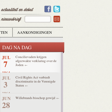
27
1964
AUG
Encycliek Ecclesiam Suam
6
krijgt wisselende respons
1964
TEN
AANKONDIGINGEN
JUL
Onweer richt grote schade aan
18
in België en Nederland
DAG NA DAG
1964
JUL
Concilievaders krijgen
7
afgezwakte verklaring over de
Joden
1964
JUL
Civil Rights Act verbiedt
3
discriminatie in de Verenigde
Staten
1964
JUN
Willebrands bisschop gewijd
28