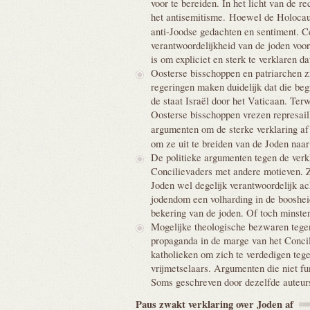
voor te bereiden. In het licht van de 
het antisemitisme. Hoewel de Holocaust
anti-Joodse gedachten en sentiment. C
verantwoordelijkheid van de joden voo
is om expliciet en sterk te verklaren 
Oosterse bisschoppen en patriarchen zi
regeringen maken duidelijk dat die beg
de staat Israël door het Vaticaan. Terw
Oosterse bisschoppen vrezen represaille
argumenten om de sterke verklaring a
om ze uit te breiden van de Joden naa
De politieke argumenten tegen de verk
Concilievaders met andere motieven. Zi
Joden wel degelijk verantwoordelijk ac
jodendom een volharding in de boosheid
bekering van de joden. Of toch minste
Mogelijke theologische bezwaren tegen
propaganda in de marge van het Concil
katholieken om zich te verdedigen teg
vrijmetselaars. Argumenten die niet fu
Soms geschreven door dezelfde auteu
Paus zwakt verklaring over Joden
af