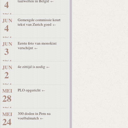
4
taalwetten in België
1964
JUN
Gemengde commissie keurt
4
tekst van Zurich goed
1964
JUN
Eerste foto van monokini
3
verschijnt
1964
JUN
4e zittijd is nodig
2
1964
MEI
PLO opgericht
28
1964
MEI
300 doden in Peru na
24
voetbalmatch