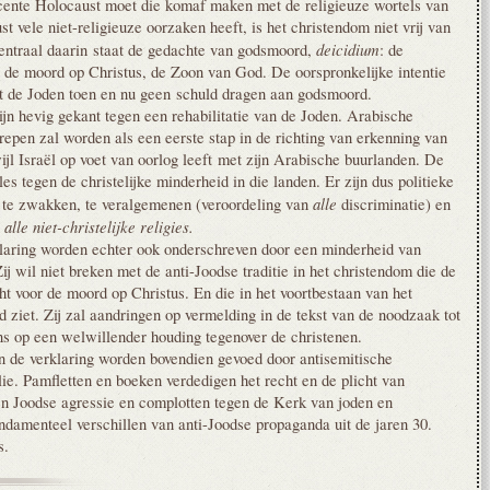
recente Holocaust moet die komaf maken met de religieuze wortels van
 vele niet-religieuze oorzaken heeft, is het christendom niet vrij van
deicidium
entraal daarin staat de gedachte van godsmoord,
: de
r de moord op Christus, de Zoon van God. De oorspronkelijke intentie
dat de Joden toen en nu geen schuld dragen aan godsmoord.
jn hevig gekant tegen een rehabilitatie van de Joden. Arabische
repen zal worden als een eerste stap in de richting van erkenning van
ijl Israël op voet van oorlog leeft met zijn Arabische buurlanden. De
s tegen de christelijke minderheid in die landen. Er zijn dus politieke
alle
f te zwakken, te veralgemenen (veroordeling van
discriminatie) en
alle niet-christelijke religies.
r
laring worden echter ook onderschreven door een minderheid van
j wil niet breken met de anti-Joodse traditie in het christendom die de
ht voor de moord op Christus. En die in het voortbestaan van het
 ziet. Zij zal aandringen op vermelding in de tekst van de noodzaak tot
ns op een welwillender houding tegenover de christenen.
 de verklaring worden bovendien gevoed door antisemitische
ie. Pamfletten en boeken verdedigen het recht en de plicht van
en Joodse agressie en complotten tegen de Kerk van joden en
ndamenteel verschillen van anti-Joodse propaganda uit de jaren 30.
rs.