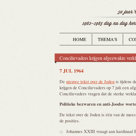
HOME
THEMA'S
CO
Concilievaders krijgen afgezwakte verkl
7 JUL 1964
De
nieuwe tekst over de Joden
is tijdens 
krijgen de Concilievaders op 7 juli een af
Concilievaders vragen dat de sterke verkla
Politieke bezwaren en anti-Joodse
wort
De tekst over de Joden is één van de mees
de posities.
Johannes XXIII vraagt aan kardinaal B