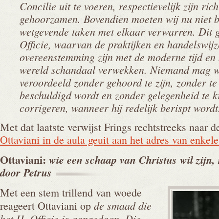
Concilie uit te voeren, respectievelijk zijn rich
gehoorzamen. Bovendien moeten wij nu niet b
wetgevende taken met elkaar verwarren. Dit g
Officie, waarvan de praktijken en handelswijz
overeenstemming zijn met de moderne tijd en
wereld schandaal verwekken. Niemand mag w
veroordeeld zonder gehoord te zijn, zonder t
beschuldigd wordt en zonder gelegenheid te kr
corrigeren, wanneer hij redelijk berispt wordt
Met dat laatste verwijst Frings rechtstreeks naar 
Ottaviani in de aula geuit aan het adres van enkel
Ottaviani:
wie een schaap van Christus wil zijn,
door
Petrus
Met een stem trillend van woede
de smaad die
reageert Ottaviani op
het H. Officie is aangedaan. Die