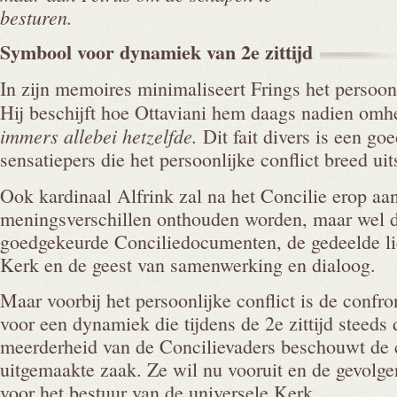
besturen.
Symbool voor dynamiek van 2e
zittijd
In zijn memoires minimaliseert Frings het persoon
Hij beschijft hoe Ottaviani hem daags nadien omhe
immers allebei hetzelfde.
Dit fait divers is een go
sensatiepers die het persoonlijke conflict breed ui
Ook kardinaal Alfrink zal na het Concilie erop aan
meningsverschillen onthouden worden, maar wel 
goedgekeurde Conciliedocumenten, de gedeelde li
Kerk en de geest van samenwerking en dialoog.
Maar voorbij het persoonlijke conflict is de confr
voor een dynamiek die tijdens de 2e zittijd steeds 
meerderheid van de Concilievaders beschouwt de co
uitgemaakte zaak. Ze wil nu vooruit en de gevolg
voor het bestuur van de universele Kerk.