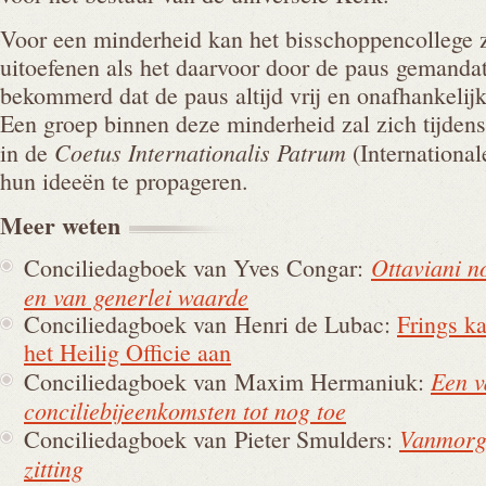
Voor een minderheid kan het bisschoppencollege z
uitoefenen als het daarvoor door de paus gemandat
bekommerd dat de paus altijd vrij en onafhankeli
Een groep binnen deze minderheid zal zich tijdens 
Coetus Internationalis Patrum
in de
(Internationa
hun ideeën te propageren.
Meer
weten
Ottaviani n
Conciliedagboek van Yves Congar:
en van generlei waarde
Conciliedagboek van Henri de Lubac:
Frings k
het Heilig Officie aan
Een v
Conciliedagboek van Maxim Hermaniuk:
conciliebijeenkomsten tot nog toe
Vanmorg
Conciliedagboek van Pieter Smulders:
zitting