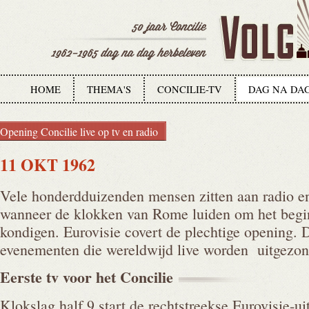
HOME
THEMA'S
CONCILIE-TV
DAG NA DA
Opening Concilie live op tv en radio
11 OKT 1962
Vele honderdduizenden mensen zitten aan radio en 
wanneer de klokken van Rome luiden om het begin
kondigen. Eurovisie covert de plechtige opening. D
evenementen die wereldwijd live worden uitgezon
Eerste tv voor het
Concilie
Klokslag half 9 start de rechtstreekse Eurovisie-u