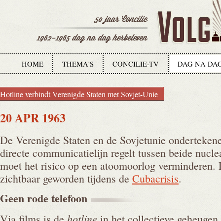
HOME
THEMA'S
CONCILIE-TV
DAG NA DA
Hotline verbindt Verenigde Staten met Sovjet-Unie
20 APR 1963
De Verenigde Staten en de Sovjetunie ondertekene
directe communicatielijn regelt tussen beide nuc
moet het risico op een atoomoorlog verminderen. D
zichtbaar geworden tijdens de
Cubacrisis
.
Geen rode
telefoon
hotline
Via films is de
in het collectieve geheugen