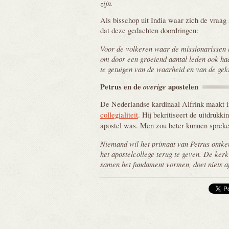
zijn.
Als bisschop uit India waar zich de vraag s
dat deze gedachten doordringen:
Voor de volkeren waar de missionarissen k
om door een groeiend aantal leden ook ha
te getuigen van de waarheid en van de gek
Petrus en de
overige
apostelen
De Nederlandse kardinaal Alfrink maakt ind
collegialiteit
. Hij bekritiseert de uitdrukki
apostel was. Men zou beter kunnen sprek
Niemand wil het primaat van Petrus ontken
het apostelcollege terug te geven. De kerk 
samen het fundament vormen, doet niets af