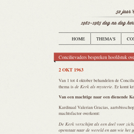
HOME
THEMA'S
CO
Concilievaders bespreken hoofdstuk ov
2 OKT 1963
Van 1 tot 4 oktober behandelen de Concili
de Kerk als mysterie
thema is
. Er komt kr
Van een machtige naar een dienende
K
Kardinaal Valerian Gracias, aartsbisschop
machtsfactor overkomt:
De Kerk verschijnt als een doel voor zichz
openstaat naar de wereld en aan wie het g