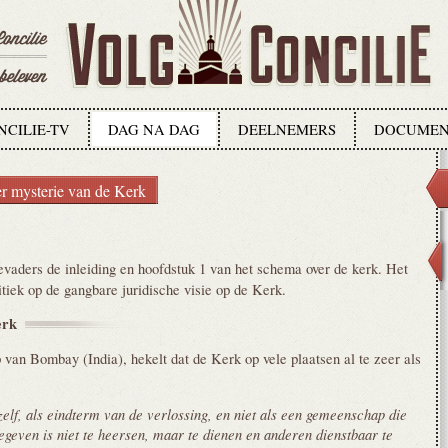
NCILIE-TV
DAG NA DAG
DEELNEMERS
DOCUMEN
er mysterie van de Kerk
evaders de inleiding en hoofdstuk 1 van het schema over de kerk. Het
itiek op de gangbare juridische visie op de Kerk.
erk
 van Bombay (India), hekelt dat de Kerk op vele plaatsen al te zeer als
elf, als eindterm van de verlossing, en niet als een gemeenschap die
egeven is niet te heersen, maar te dienen en anderen dienstbaar te