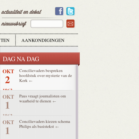
8
1963
OKT
Debat over de hiërarchie in de
4
Kerk
1963
TEN
AANKONDIGINGEN
OKT
Conciliejournaal over snelle
3
stemming schema over de Kerk
DAG NA DAG
1963
OKT
Concilievaders bespreken
2
hoofdstuk over mysterie van de
Kerk
1963
OKT
Paus vraagt journalisten om
1
waarheid te dienen
1963
OKT
Concilievaders kiezen schema
1
Philips als basistekst