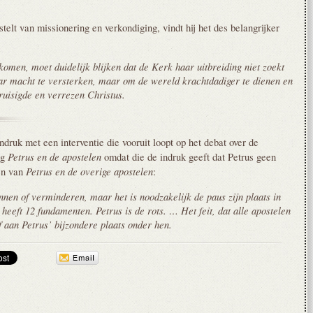
telt van missionering en verkondiging, vindt hij het des belangrijker
omen, moet duidelijk blijken dat de Kerk haar uitbreiding niet zoekt
ar macht te versterken, maar om de wereld krachtdadiger te dienen en
ruisigde en verrezen Christus.
ruk met een interventie die vooruit loopt op het debat over de
Petrus en de apostelen
ng
omdat die de indruk geeft dat Petrus geen
Petrus en de overige apostelen
en van
:
nen of verminderen, maar het is noodzakelijk de paus zijn plaats in
heeft 12 fundamenten. Petrus is de rots. … Het feit, dat alle apostelen
 aan Petrus’ bijzondere plaats onder hen.