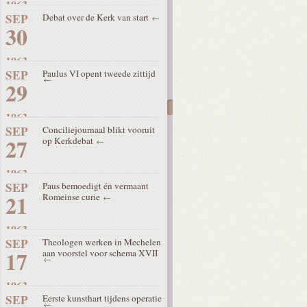
1963
SEP
Debat over de Kerk van start
30
1963
SEP
Paulus VI opent tweede zittijd
29
1963
SEP
Conciliejournaal blikt vooruit
27
op Kerkdebat
1963
SEP
Paus bemoedigt én vermaant
21
Romeinse curie
1963
SEP
Theologen werken in Mechelen
17
aan voorstel voor schema XVII
1963
SEP
Eerste kunsthart tijdens operatie