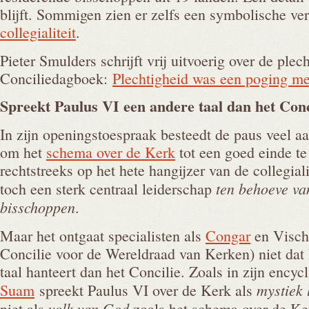
blijft. Sommigen zien er zelfs een symbolische ver
collegialiteit
.
Pieter Smulders schrijft vrij uitvoerig over de plech
Conciliedagboek:
Plechtigheid was een poging me
Spreekt Paulus VI een andere taal dan het
Conc
In zijn openingstoespraak besteedt de paus veel 
om het
schema over de Kerk
tot een goed einde te
rechtstreeks op het hete hangijzer van de collegialit
ten behoeve van
toch een sterk centraal leiderschap
bisschoppen
.
Maar het ontgaat specialisten als
Congar
en Visch
Concilie voor de Wereldraad van Kerken) niet dat
taal hanteert dan het Concilie. Zoals in zijn encyc
mystiek 
Suam
spreekt Paulus VI over de Kerk als
volk van God
niet als
zoals het schema over de Ker