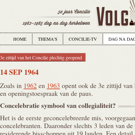
HOME
THEMA'S
CONCILIE-TV
DAG NA DA
3e zittijd van het Concilie plechtig geopend
14 SEP 1964
Zoals in
1962
en
1963
opent ook de 3e zittijd van
en openingstoespraak van de paus.
Concelebratie symbool van
collegialiteit?
Het is de eerste geconcelebreerde mis, voorgegaa
concelebranten. Daaronder slechts 3 leden van de
residerende bisschoppen uit 19 landen. Een detail