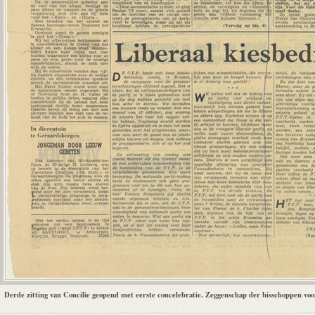
Derde zitting van Concilie geopend met eerste concelebratie. Zeggenschap der bisschoppen v