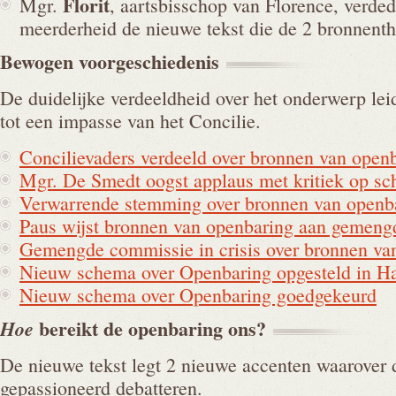
Florit
Mgr.
, aartsbisschop van Florence, verde
meerderheid de nieuwe tekst die de 2 bronnenthe
Bewogen
voorgeschiedenis
De duidelijke verdeeldheid over het onderwerp leidd
tot een impasse van het Concilie.
Concilievaders verdeeld over bronnen van open
Mgr. De Smedt oogst applaus met kritiek op s
Verwarrende stemming over bronnen van openb
Paus wijst bronnen van openbaring aan gemeng
Gemengde commissie in crisis over bronnen va
Nieuw schema over Openbaring opgesteld in Ha
Nieuw schema over Openbaring goedgekeurd
bereikt de openbaring
ons?
Hoe
De nieuwe tekst legt 2 nieuwe accenten waarover 
gepassioneerd debatteren.