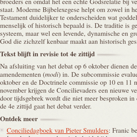
broeders en omdat het een echte Godsrelatie bij v
staat. Moderne Bijbelexegese helpt om zowel in h
Testament duidelijker te onderscheiden wat goddeli
menselijk of historisch bepaald is. De traditie is 
systeem, maar wel een levende, dynamische en gr
God die zichzelf kenbaar maakt aan historisch ge
Tekst blijft in revisie tot 4e
zittijd
Na afsluiting van het debat op 6 oktober dienen de
modi
amendementen (
) in. De subcommissie evalu
oktober en de Doctrinele commissie op 10 en 11 
november krijgen de Concilievaders een nieuwe ver
door tijdsgebrek wordt die niet meer besproken in 
de 4e zittijd gaat het debat verder.
Ontdek
meer
Conciliedagboek van Pieter Smulders
: Franic b