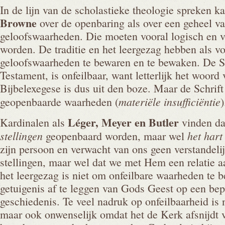
In de lijn van de scholastieke theologie spreken k
Browne
over de openbaring als over een geheel va
geloofswaarheden. Die moeten vooral logisch en ve
worden. De traditie en het leergezag hebben als 
geloofswaarheden te bewaren en te bewaken. De Sc
Testament, is onfeilbaar, want letterlijk het woord
Bijbelexegese is dus uit den boze. Maar de Schrift 
materiële insufficiëntie
geopenbaarde waarheden (
)
Léger, Meyer en Butler
Kardinalen als
vinden da
stellingen
het har
geopenbaard worden, maar wel
zijn persoon en verwacht van ons geen verstandeli
stellingen, maar wel dat we met Hem een relatie a
het leergezag is niet om onfeilbare waarheden te
getuigenis af te leggen van Gods Geest op een bep
geschiedenis. Te veel nadruk op onfeilbaarheid is 
maar ook onwenselijk omdat het de Kerk afsnijdt 