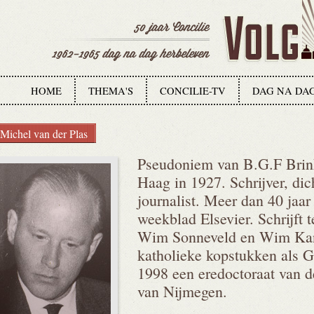
HOME
THEMA'S
CONCILIE-TV
DAG NA DA
Michel van der Plas
Pseudoniem van B.G.F Brin
Haag in 1927. Schrijver, dich
journalist. Meer dan 40 jaar 
weekblad Elsevier. Schrijft t
Wim Sonneveld en Wim Kan)
katholieke kopstukken als G
1998 een eredoctoraat van d
van Nijmegen.