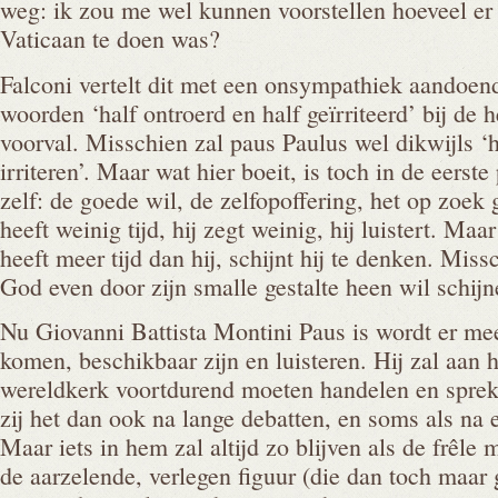
weg: ik zou me wel kunnen voorstellen hoeveel er o
Vaticaan te doen was?
Falconi vertelt dit met een onsympathiek aandoend
woorden ‘half ontroerd en half geïrriteerd’ bij de 
voorval. Misschien zal paus Paulus wel dikwijls ‘h
irriteren’. Maar wat hier boeit, is toch in de eerst
zelf: de goede wil, de zelfopoffering, het op zoek g
heeft weinig tijd, hij zegt weinig, hij luistert. Maa
heeft meer tijd dan hij, schijnt hij te denken. Miss
God even door zijn smalle gestalte heen wil schijn
Nu Giovanni Battista Montini Paus is wordt er m
komen, beschikbaar zijn en luisteren. Hij zal aan 
wereldkerk voortdurend moeten handelen en spreke
zij het dan ook na lange debatten, en soms als na 
Maar iets in hem zal altijd zo blijven als de frêle
de aarzelende, verlegen figuur (die dan toch maar 