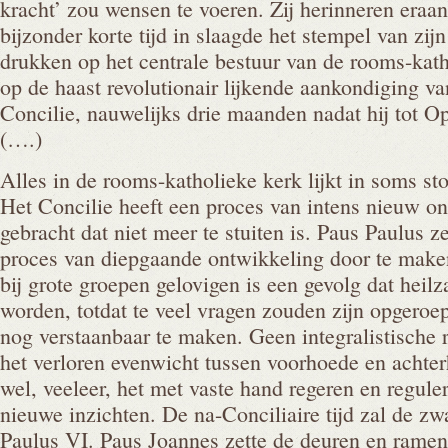
kracht’ zou wensen te voeren. Zij herinneren eraan
bijzonder korte tijd in slaagde het stempel van zijn
drukken op het centrale bestuur van de rooms-kath
op de haast revolutionair lijkende aankondiging v
Concilie, nauwelijks drie maanden nadat hij tot 
(….)
Alles in de rooms-katholieke kerk lijkt in soms s
Het Concilie heeft een proces van intens nieuw o
gebracht dat niet meer te stuiten is. Paus Paulus z
proces van diepgaande ontwikkeling door te maken
bij grote groepen gelovigen is een gevolg dat he
worden, totdat te veel vragen zouden zijn opgero
nog verstaanbaar te maken. Geen integralistische r
het verloren evenwicht tussen voorhoede en achte
wel, veeleer, het met vaste hand regeren en regule
nieuwe inzichten. De na-Conciliaire tijd zal de zw
Paulus VI. Paus Joannes zette de deuren en rame