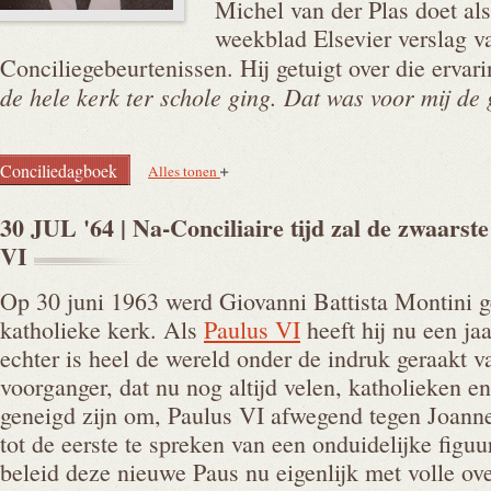
Michel van der Plas doet al
weekblad Elsevier verslag v
Conciliegebeurtenissen. Hij getuigt over die ervar
de hele kerk ter schole ging. Dat was voor mij de 
Conciliedagboek
Alles tonen
30 JUL '64 | Na-Conciliaire tijd zal de zwaarste
VI
Op 30 juni 1963 werd Giovanni Battista Montini g
katholieke kerk. Als
Paulus VI
heeft hij nu een jaa
echter is heel de wereld onder de indruk geraakt v
voorganger, dat nu nog altijd velen, katholieken en
geneigd zijn om, Paulus VI afwegend tegen Joann
tot de eerste te spreken van een onduidelijke figuu
beleid deze nieuwe Paus nu eigenlijk met volle ove