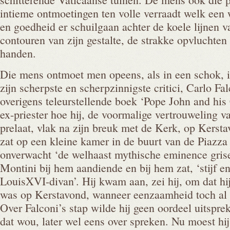
intieme ontmoetingen ten volle verraadt welk een 
en goedheid er schuilgaan achter de koele lijnen va
contouren van zijn gestalte, de strakke opvluchten
handen.
Die mens ontmoet men opeens, als in een schok, i
zijn scherpste en scherpzinnigste critici, Carlo Fa
overigens teleurstellende boek ‘Pope John and his
ex-priester hoe hij, de voormalige vertrouweling 
prelaat, vlak na zijn breuk met de Kerk, op Kers
zat op een kleine kamer in de buurt van de Piazza
onverwacht ‘de welhaast mythische eminence grise
Montini bij hem aandiende en bij hem zat, ‘stijf e
LouisXVI-divan’. Hij kwam aan, zei hij, om dat hij
was op Kerstavond, wanneer eenzaamheid toch al m
Over Falconi’s stap wilde hij geen oordeel uitsprek
dat wou, later wel eens over spreken. Nu moest hi