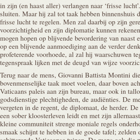
in zijn (en haast aller) verlangen naar ‘frisse lucht
sluiten. Maar hij zal tot taak hebben binnenshuis 
frisse lucht te regelen. Men zal daarbij op zijn ger
voorzichtigheid en zijn diplomatie kunnen rekene
mogen hopen op blijvende bevordering van naast e
op een blijvende aanmoediging aan de verder den
profeterende voorhoede, al zal hij waarschuwen te
tegenspraak lijken met de deugd van wijze voorzic
Terug naar de mens, Giovanni Battista Montini die 
bovenmenselijke taak moet voelen, daar boven ach
Vaticaans paleis aan zijn bureau, maar ook in tall
godsdienstige plechtigheden, de audiënties. De me
vergeten in de regent, de diplomaat, de herder. De
een sober kloosterleven leidt en met zijn allernaas
kleine communiteit strenge moniale regels onderho
smaak schijnt te hebben in de goede tafel; zelden 
schitterende Vaticaanse tuinen. De mens ook die pa